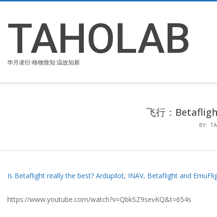
Skip
to
TAHOLAB
content
华月凌衍·格物致知·温故知新
飞行：Betafligh
BY:
T
Is Betaflight really the best? Ardupilot, INAV, Betaflight and Emu
https://www.youtube.com/watch?v=QbkSZ9sevKQ&t=654s