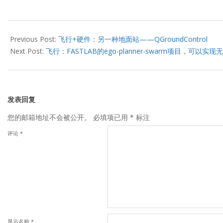
2022-
04-
Previous Post:
飞行+硬件：另一种地面站——QGroundControl
16
Next Post:
飞行：FASTLAB的ego-planner-swarm项目，可以
发表回复
您的邮箱地址不会被公开。
必填项已用
*
标注
评论
*
显示名称
*