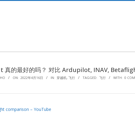
Primary
Navigation
Menu
t 真的最好的吗？ 对比 Ardupilot, INAV, Betafligh
AHO
ON:
2022年4月16日
IN:
穿越机
,
飞行
TAGGED:
飞行
WITH:
0 CO
Flight comparison – YouTube