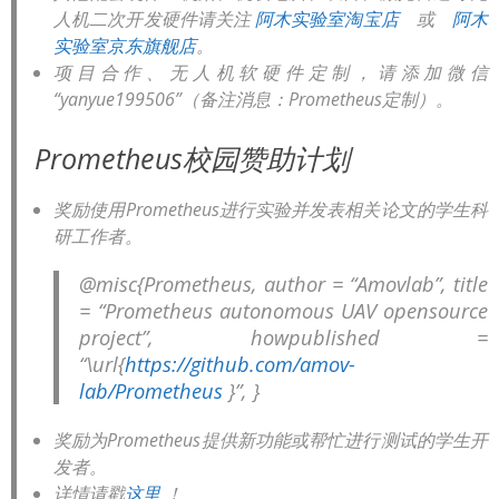
人机二次开发硬件请关注
阿木实验室淘宝店
或
阿木
实验室京东旗舰店
。
项目合作、无人机软硬件定制，请添加微信
“yanyue199506”（备注消息：Prometheus定制）。
Prometheus校园赞助计划
奖励使用Prometheus进行实验并发表相关论文的学生科
研工作者。
@misc{Prometheus, author = “Amovlab”, title
= “Prometheus autonomous UAV opensource
project”, howpublished =
“\url{
https://github.com/amov-
lab/Prometheus
}”, }
奖励为Prometheus提供新功能或帮忙进行测试的学生开
发者。
详情请戳
这里
！