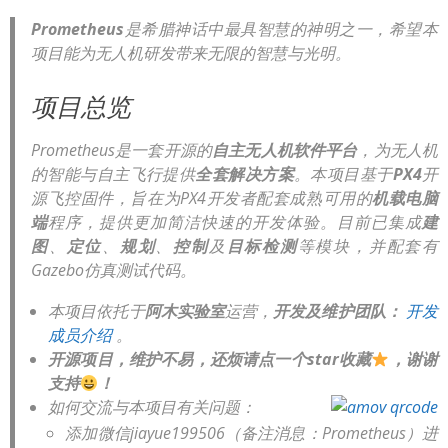
Prometheus
是希腊神话中最具智慧的神明之一，希望本
项目能为无人机研发带来无限的智慧与光明。
项目总览
Prometheus是一套开源的
自主无人机软件平台
，为无人机
的智能与自主飞行提供
全套解决方案
。本项目基于
PX4
开
源飞控固件，旨在为PX4开发者配套成熟可用的
机载电脑
端
程序，提供更加简洁快速的开发体验。目前已集成
建
图
、
定位
、
规划
、
控制
及
目标检测
等模块，并配套有
Gazebo仿真测试代码。
本项目依托于
阿木实验室
运营，
开发及维护团队：
开发
成员介绍
。
开源项目，维护不易，还烦请点一个star收藏
，谢谢
支持
！
如何交流与本项目有关问题：
添加微信jiayue199506（备注消息：Prometheus）进