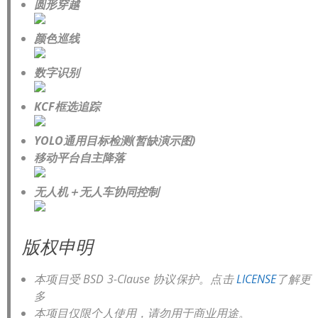
圆形穿越
颜色巡线
数字识别
KCF框选追踪
YOLO通用目标检测(暂缺演示图)
移动平台自主降落
无人机＋无人车协同控制
版权申明
本项目受 BSD 3-Clause 协议保护。点击
LICENSE
了解更
多
本项目仅限个人使用，请勿用于商业用途。