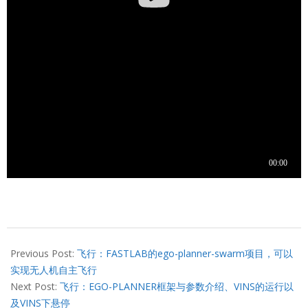
2022-
04-
Previous Post:
飞行：FASTLAB的ego-planner-swarm项目，可以
16
实现无人机自主飞行
Next Post:
飞行：EGO-PLANNER框架与参数介绍、VINS的运行以
及VINS下悬停