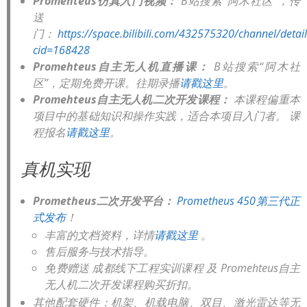
Promehteus仿真入门视频：
B站搜索“阿木社区”，传
送
门：
https://space.bilibili.com/432575320/channel/detai
cid=168428
Promehteus自主无人机直播课：
B站搜索“阿木社
区”，定期免费开课。往期录播
请戳这里
。
Promehteus自主无人机二次开发课程：
本课程偏重本
项目中的基础知识和操作实践，适合本项目入门者。 课
程报名
请戳这里
。
真机实现
Prometheus二次开发平台：
Prometheus 450第三代正
式发布
！
丰富的文档资料，详情
请戳这里
。
售后服务与技术指导。
免费赠送 成都线下工程实训课程 及 Promehteus自主
无人机二次开发课程购买折扣。
其他配套硬件：机架、机载电脑、双目、激光雷达等无