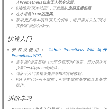
入
Prometheus自主无人机交流群
。
B站搜索“阿木社区”，开发团队
定期直播答疑
在本项目
issue区提问
。
获取更多与本项目有关的资讯，请扫描并关注“阿木
实验室”微信公众号。
快速入门
安装及使用：
GitHub Prometheus WIKI
码云
Prometheus WIKI
。
需掌握C语言基础（大部分程序为C语言，部分模块有
少量C++和python的语法）。
纯新手入门者建议先自学ROS官网教程。
PX4飞控代码可不掌握，但需要掌握基本概念及基本
操作。
进阶学习