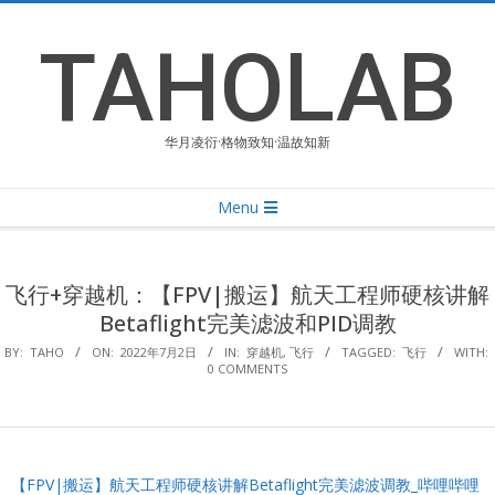
Skip
to
TAHOLAB
content
华月凌衍·格物致知·温故知新
Primary
Menu
Navigation
Menu
飞行+穿越机：【FPV|搬运】航天工程师硬核讲解
Betaflight完美滤波和PID调教
BY:
TAHO
ON:
2022年7月2日
IN:
穿越机
,
飞行
TAGGED:
飞行
WITH:
0 COMMENTS
【FPV|搬运】航天工程师硬核讲解Betaflight完美滤波调教_哔哩哔哩