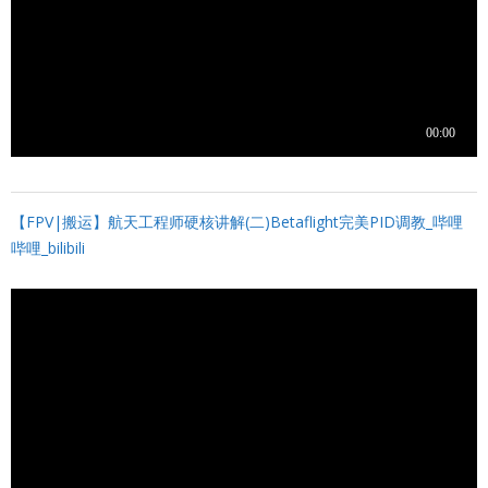
【FPV|搬运】航天工程师硬核讲解(二)Betaflight完美PID调教_哔哩
哔哩_bilibili