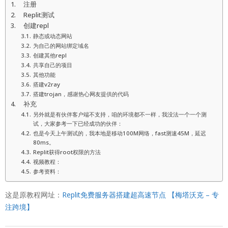
注册
Replit测试
创建repl
静态或动态网站
为自己的网站绑定域名
创建其他repl
共享自己的项目
其他功能
搭建v2ray
搭建trojan，感谢热心网友提供的代码
补充
另外就是有伙伴客户端不支持，咱的环境都不一样，我没法一个一个测
试，大家参考一下已经成功的伙伴：
也是今天上午测试的，我本地是移动100M网络，fast测速45M，延迟
80ms。
Replit获得root权限的方法
视频教程：
参考资料：
这是原教程网址：
Replit免费服务器搭建超高速节点
【梅塔沃克 – 专
注跨境】