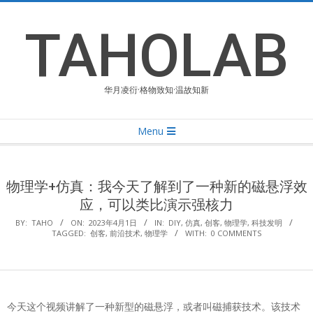
Skip
to
TAHOLAB
content
华月凌衍·格物致知·温故知新
Primary
Menu
Navigation
Menu
物理学+仿真：我今天了解到了一种新的磁悬浮效
应，可以类比演示强核力
BY:
TAHO
ON:
2023年4月1日
IN:
DIY
,
仿真
,
创客
,
物理学
,
科技发明
TAGGED:
创客
,
前沿技术
,
物理学
WITH:
0 COMMENTS
今天这个视频讲解了一种新型的磁悬浮，或者叫磁捕获技术。该技术