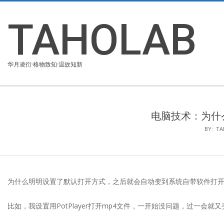
Skip
to
TAHOLAB
content
华月凌衍·格物致知·温故知新
电脑技术：为什
BY:
TA
为什么明明设置了默认打开方式，之后就会自动变到系统自带软件打
比如，我设置用PotPlayer打开mp4文件，一开始没问题，过一