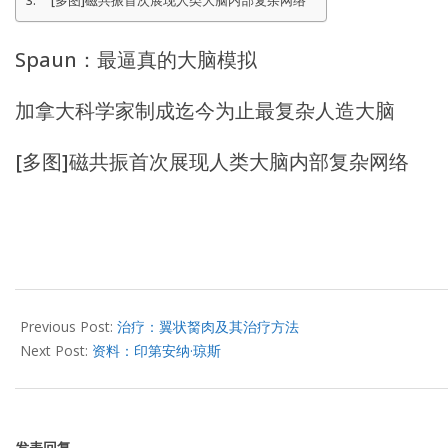
[多图]磁共振首次展现人类大脑内部复杂网络
Spaun：最逼真的大脑模拟
加拿大科学家制成迄今为止最复杂人造大脑
[多图]磁共振首次展现人类大脑内部复杂网络
2012-
12-
Previous Post:
治疗：翼状胬肉及其治疗方法
18
Next Post:
资料：印第安纳·琼斯
发表回复