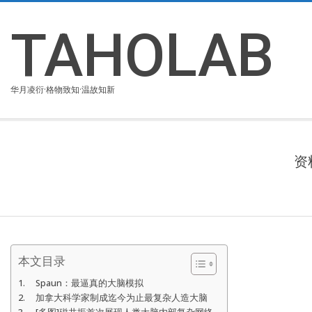
Skip
to
TAHOLAB
content
华月凌衍·格物致知·温故知新
资
本文目录
Spaun：最逼真的大脑模拟
加拿大科学家制成迄今为止最复杂人造大脑