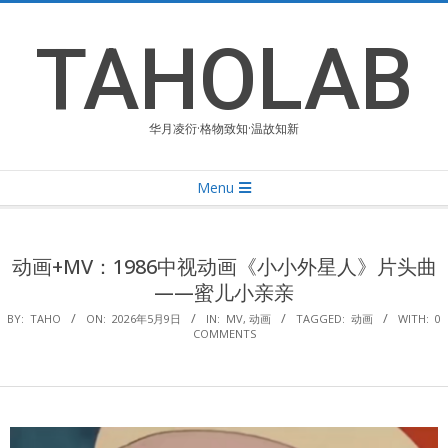
Skip
to
TAHOLAB
content
华月凌衍·格物致知·温故知新
Primary
Menu
Navigation
Menu
动画+MV：1986中视动画《小小外星人》片头曲
——蜜儿小亲亲
BY:
TAHO
ON:
2026年5月9日
IN:
MV
,
动画
TAGGED:
动画
WITH:
0
COMMENTS