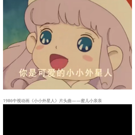
1986中视动画《小小外星人》片头曲——蜜儿小亲亲