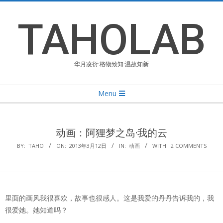
Skip
to
TAHOLAB
content
华月凌衍·格物致知·温故知新
Primary
Menu
Navigation
Menu
动画：阿狸梦之岛·我的云
BY:
TAHO
ON:
2013年3月12日
IN:
动画
WITH:
2 COMMENTS
里面的画风我很喜欢，故事也很感人。这是我爱的丹丹告诉我的，我
很爱她。她知道吗？