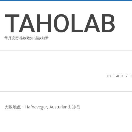
Skip
to
TAHOLAB
content
华月凌衍·格物致知·温故知新
BY:
TAHO
大致地点：Hafnavegur, Austurland, 冰岛