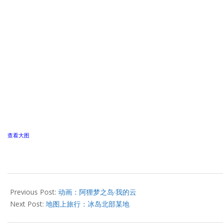
查看大图
2013-
03-
Previous Post:
动画：阿狸梦之岛·我的云
14
Next Post:
地图上旅行：冰岛北部某地