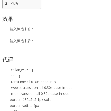
代码
效果
输入框选中前：
输入框选中后：
代码
[cc lang=”css”]
input {
transition: all 0.30s ease-in-out;
-webkit-transition: all 0.30s ease-in-out;
-moz-transition: all 0.30s ease-in-out;
border: #35a5e5 1px solid;
border-radius: 4px;