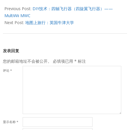
2013-
04-
Previous Post:
DIY技术：四轴飞行器（四旋翼飞行器）——
27
MultiWii MWC
Next Post:
地图上旅行：英国牛津大学
发表回复
您的邮箱地址不会被公开。
必填项已用
*
标注
评论
*
显示名称
*