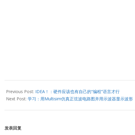
2013-
06-
Previous Post:
IDEA！：硬件应该也有自己的“编程”语言才行
19
Next Post:
学习：用Multisim仿真正弦波电路图并用示波器显示波形
发表回复