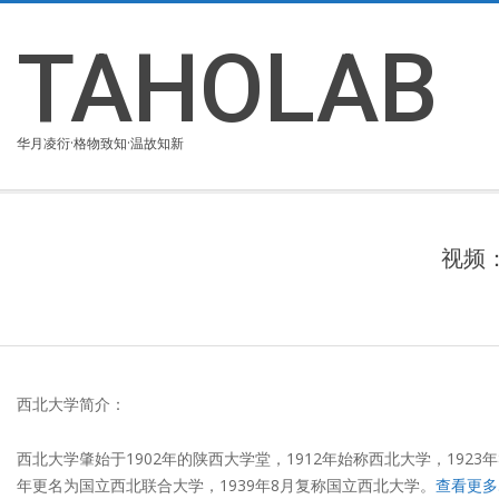
Skip
to
TAHOLAB
content
华月凌衍·格物致知·温故知新
视频
西北大学简介：
西北大学肇始于1902年的陕西大学堂，1912年始称西北大学，19
年更名为国立西北联合大学，1939年8月复称国立西北大学。
查看更多