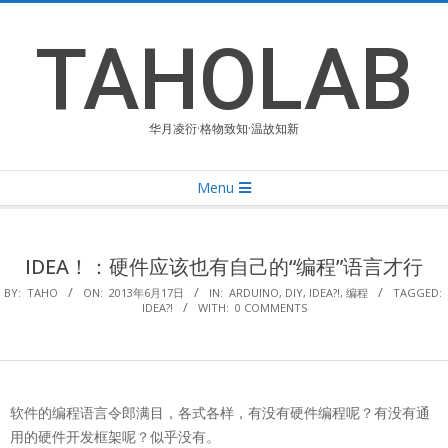
Skip
to
TAHOLAB
content
华月凌衍·格物致知·温故知新
Primary
Menu
Navigation
Menu
IDEA！：硬件应该也有自己的“编程”语言才行
BY:
TAHO
ON:
2013年6月17日
IN:
ARDUINO
,
DIY
,
IDEA?!
,
编程
TAGGED:
IDEA?!
WITH:
0 COMMENTS
软件的编程语言令郎满目，各式各样，有没有硬件编程呢？有没有通
用的硬件开发框架呢？似乎没有。