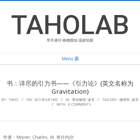
Skip
to
TAHOLAB
content
华月凌衍·格物致知·温故知新
Primary
Menu
Navigation
Menu
书：详尽的引力书——《引力论》(英文名称为
Gravitation)
BY:
TAHO
ON:
2011年3月14日
IN:
理论物理
,
读书
TAGGED:
物理学
,
读书
WITH:
0 COMMENTS
作者：Misner, Charles, W. 米什内尔