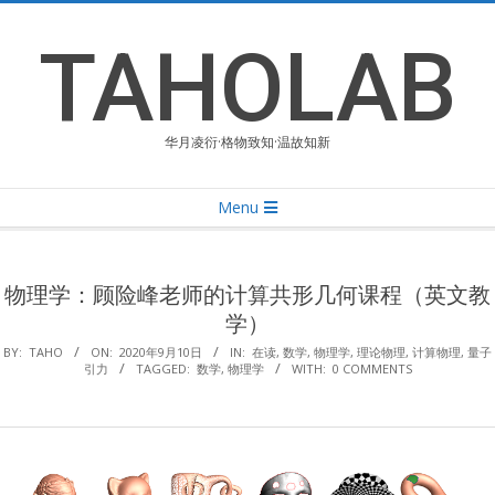
Skip
to
TAHOLAB
content
华月凌衍·格物致知·温故知新
Primary
Menu
Navigation
Menu
物理学：顾险峰老师的计算共形几何课程（英文教
学）
BY:
TAHO
ON:
2020年9月10日
IN:
在读
,
数学
,
物理学
,
理论物理
,
计算物理
,
量子
引力
TAGGED:
数学
,
物理学
WITH:
0 COMMENTS