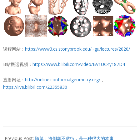
课程网站：
https://www3.cs.stonybrook.edu/~gu/lectures/2020/
B站搬运视频：
https://www.bilibili.com/video/BV1UC4y187D4
直播网址：
http://online.conformalgeometry.org/
、
https://live.bilibili.com/22355830
2020-
09-
Previous Post:
随笔：潦倒却不敷衍，是一种很大的本事