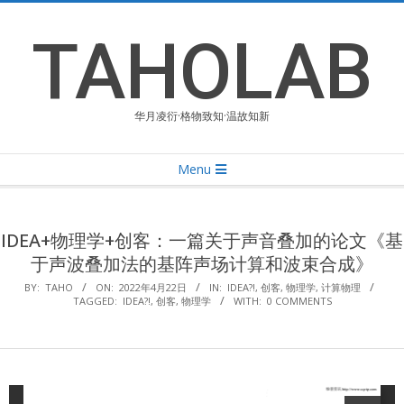
Skip
to
TAHOLAB
content
华月凌衍·格物致知·温故知新
Primary
Menu
Navigation
Menu
IDEA+物理学+创客：一篇关于声音叠加的论文《基
于声波叠加法的基阵声场计算和波束合成》
BY:
TAHO
ON:
2022年4月22日
IN:
IDEA?!
,
创客
,
物理学
,
计算物理
TAGGED:
IDEA?!
,
创客
,
物理学
WITH:
0 COMMENTS