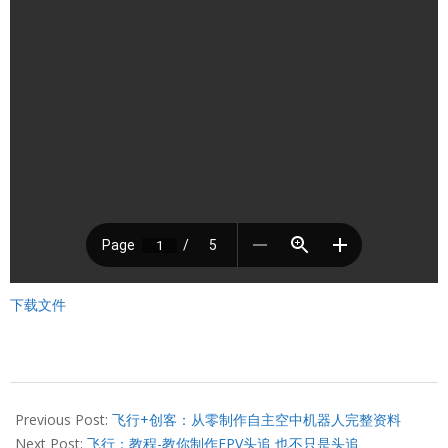
下载文件
2022-
04-
Previous Post:
飞行+创客：从零制作自主空中机器人完整资料
22
Next Post:
飞行：教程-教你制作FPV头追 也不只是头追