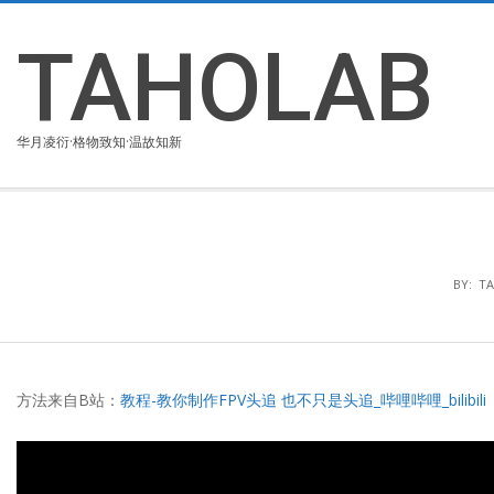
Skip
to
TAHOLAB
content
华月凌衍·格物致知·温故知新
BY:
T
方法来自B站：
教程-教你制作FPV头追 也不只是头追_哔哩哔哩_bilibili