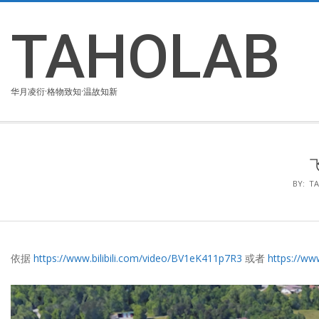
Skip
to
TAHOLAB
content
华月凌衍·格物致知·温故知新
BY:
T
依据
https://www.bilibili.com/video/BV1eK411p7R3
或者
https://w