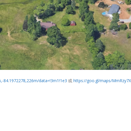
,-84.1972278,226m/data=!3m1!1e3
或
https://goo.gl/maps/MmRzy7