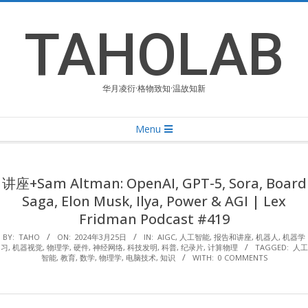
Skip
to
TAHOLAB
content
华月凌衍·格物致知·温故知新
Primary
Menu
Navigation
Menu
讲座+Sam Altman: OpenAI, GPT-5, Sora, Board
Saga, Elon Musk, Ilya, Power & AGI | Lex
Fridman Podcast #419
BY:
TAHO
ON:
2024年3月25日
IN:
AIGC
,
人工智能
,
报告和讲座
,
机器人
,
机器学
习
,
机器视觉
,
物理学
,
硬件
,
神经网络
,
科技发明
,
科普
,
纪录片
,
计算物理
TAGGED:
人工
智能
,
教育
,
数学
,
物理学
,
电脑技术
,
知识
WITH:
0 COMMENTS