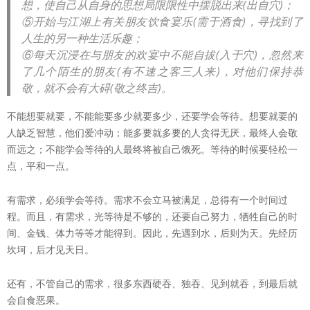
想，使自己从自身的思想局限限性中摆脱出来(出自穴)；
⑤开始与江湖上有关朋友饮食宴乐(需于酒食)，寻找到了
人生的另一种生活乐趣；
⑥每天沉浸在与朋友的欢宴中不能自拔(入于穴)，忽然来
了几个陌生的朋友(有不速之客三人来)，对他们保持恭
敬，就不会有大碍(敬之终吉)。
不能想要就要，不能能要多少就要多少，还要学会等待。想要就要的
人缺乏智慧，他们爱冲动；能多要就多要的人贪得无厌，最终人会敬
而远之；不能学会等待的人最终将被自己饿死。等待的时候要轻松一
点，平和一点。
有需求，必须学会等待。需求不会立马被满足，总得有一个时间过
程。而且，有需求，光等待是不够的，还要自己努力，牺牲自己的时
间、金钱、体力等等才能得到。因此，先遇到水，后则为天。先经历
坎坷，后才见天日。
还有，不管自己的需求，很多东西硬吞、独吞、见到就吞，到最后就
会自食恶果。