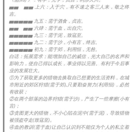
▅▅ ▅▅ 上六：入于穴，有不速之客三人来，敬之终
吉。
▅▅▅▅▅ 九五：需于酒食，贞吉。
▅▅ ▅▅ 六肆：需于血，出自穴。
▅▅▅▅▅ 九三：需于泥，致寇至。
▅▅▅▅▅ 九二：需于沙，小有言，终吉。
▅▅▅▅▅ 初九：需于郊，利用恒，无咎。
白话：拓展需求；能增加自己的威信，光大自己的名声和
影响力，使自己得以成长，事业得以完善。有利于今后事
业的发展壮大。
①为了获取更多的猎物去换取自己想要的生活资料，在城
市附近的郊区狩猎(需于郊),只要勤奋努力(利用恒)，必然
有收获；
②在两个部落的边界狩猎(需于沙)，产生了一些摩擦(小有
言)；
③贪图更大的猎物，不小心陷在泥中(需于泥)，导致猎物
被强盗夺走(致寇至)。
④血的教训(需于血)让自己认识到不能仅为个人的私立着