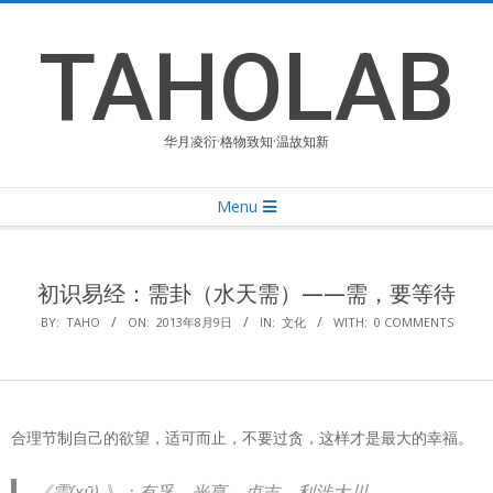
Skip
to
TAHOLAB
content
华月凌衍·格物致知·温故知新
Primary
Menu
Navigation
Menu
初识易经：需卦（水天需）——需，要等待
BY:
TAHO
ON:
2013年8月9日
IN:
文化
WITH:
0 COMMENTS
合理节制自己的欲望，适可而止，不要过贪，这样才是最大的幸福。
《需(xū) 》：有孚，光亨，贞吉，利涉大川。