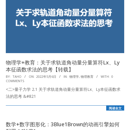
物理学+教育：关于求轨道角动量分量算符Lx、Ly
本征函数求法的思考【转载】
2022-
BY:
TAHO
ON:
2022年5月6日
IN:
物理学
,
物理教育
WITH:
0
COMMENTS
05-
<二>量子力学 2.1 关于求轨道角动量分量算符Lx、Ly本征函数求
06
法的思考 &#821
阅读全文
数学+数字图形化：3Blue1Brown的动画引擎如何