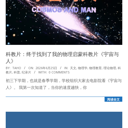
科教片：终于找到了我的物理启蒙科教片《宇宙与
人》
2026-
BY:
TAHO
ON:
2026年6月25日
IN:
天文
,
物理学
,
物理教育
,
理论物理
,
科
教片
,
科普
,
纪录片
WITH:
0 COMMENTS
06-
初三下学期，也就是春季学期，学校组织大家去电影院看《宇宙与
25
人》。 我第一次知道了，当你的速度越快，你
阅读全文