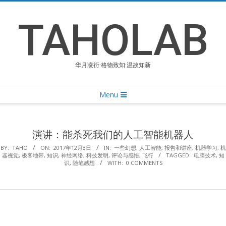
Skip
to
TAHOLAB
content
华月凌衍·格物致知·温故知新
Primary
Menu
Navigation
Menu
演讲：能杀死我们的人工智能机器人
BY:
TAHO
ON:
2017年12月3日
IN:
一些幻想
,
人工智能
,
报告和讲座
,
机器学习
,
机
器视觉
,
极客地带
,
知识
,
神经网络
,
科技发明
,
评论与感悟
,
飞行
TAGGED:
电脑技术
,
知
识
,
随笔感想
WITH:
0 COMMENTS