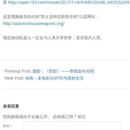
课
http://open.163.com/movie/2017/11/0/9/MD32SIIIB_MD32SJS09
这是视频最后给出的“防止这种悲剧发生的”公益网站：
http://autonomousweapons.org/
我也相信机器人一定会与人类共享世界，甚至取代人类。
2017-
12-
Previous Post:
摄影：《背影》——带我走向光明
03
Next Post:
动画：未来的3D打印与美好生活
发表回复
您的邮箱地址不会被公开。
必填项已用
*
标注
评论
*