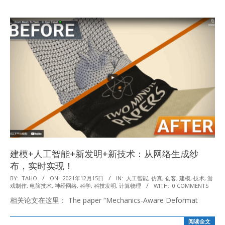
建模+人工智能+新发明+新技术：从网络生成纱
布，实时实现！
2021-
BY:
TAHO
ON:
2021年12月15日
IN:
人工智能
,
仿真
,
创客
,
建模
,
技术
,
游
戏制作
,
电脑技术
,
神经网络
,
科学
,
科技发明
,
计算物理
WITH:
0 COMMENTS
12-
相关论文在这里： The paper “Mechanics-Aware Deformat
15
阅读全文