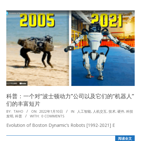
科普：一个对“波士顿动力”公司以及它们的“机器人”
们的丰富短片
2022-
BY:
TAHO
ON:
2022年1月10日
IN:
人工智能
,
人机交互
,
技术
,
硬件
,
科技
发明
,
科普
WITH:
0 COMMENTS
01-
Evolution of Boston Dynamic’s Robots [1992-2021] E
10
阅读全文