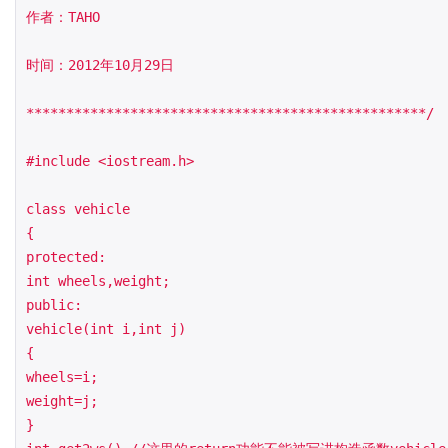
作者：TAHO

时间：2012年10月29日

**************************************************/

#include <iostream.h>

class vehicle

{

protected:

int wheels,weight;

public:

vehicle(int i,int j)

{

wheels=i;

weight=j;

}
