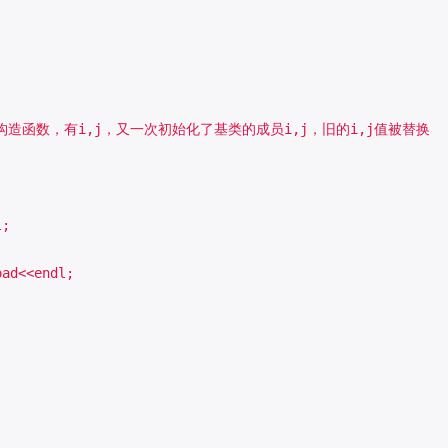
e(i,j) //构造函数，有i,j，又一次初始化了基类的成员i,j，旧的i,j值被替换

;

ad<<endl;
