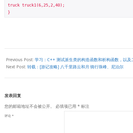
truck truck1(6,25,2,40);

}
2012-
10-
Previous Post:
学习：C++ 测试派生类的构造函数和析构函数，以
29
Next Post:
转载：[游记攻略] 八千里路云和月·骑行珠峰、尼泊尔
发表回复
您的邮箱地址不会被公开。
必填项已用
*
标注
评论
*