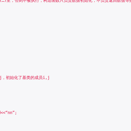
ehicle(…)里，否则不被执行，构造函数只负责数据初始化，不负责返回数值等
，有i,j，初始化了基类的成员i,j

<<“nn”;
