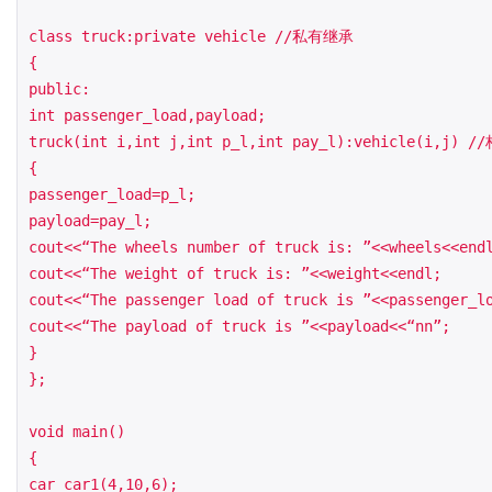
class truck:private vehicle //私有继承

{

public:

int passenger_load,payload;

truck(int i,int j,int p_l,int pay_l):vehicl
{

passenger_load=p_l;

payload=pay_l;

cout<<“The wheels number of truck is: ”<<wheels<<endl
cout<<“The weight of truck is: ”<<weight<<endl;

cout<<“The passenger load of truck is ”<<passenger_lo
cout<<“The payload of truck is ”<<payload<<“nn”;

}

};

void main()

{

car car1(4,10,6);
