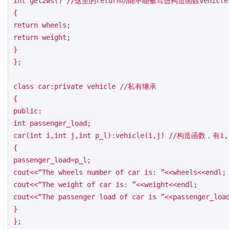
int get2ws() //这里的return功能不能被写进构造函数v
{

return wheels;

return weight;

}

};

class car:private vehicle //私有继承

{

public:

int passenger_load;

car(int i,int j,int p_l):vehicle(i,j) //构造函数
{

passenger_load=p_l;

cout<<“The wheels number of car is: ”<<wheels<<endl;

cout<<“The weight of car is: ”<<weight<<endl;

cout<<“The passenger load of car is ”<<passenger_load
}

};
