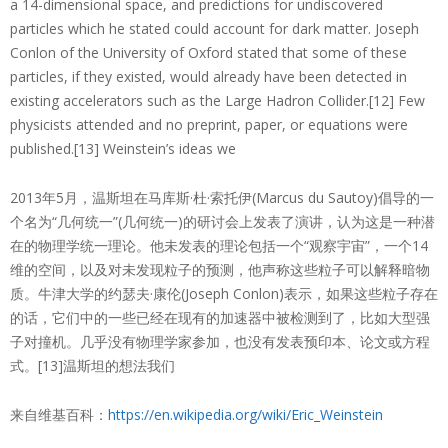
a 14-dimensional space, and predictions for undiscovered
particles which he stated could account for dark matter. Joseph
Conlon of the University of Oxford stated that some of these
particles, if they existed, would already have been detected in
existing accelerators such as the Large Hadron Collider.[12] Few
physicists attended and no preprint, paper, or equations were
published.[13] Weinstein’s ideas we
2013年5月，温斯坦在马库斯·杜·索托伊(Marcus du Sautoy)倡导的一
个名为“几何统一”(几何统一)的研讨会上发表了演讲，认为这是一种潜
在的物理学统一理论。他未发表的理论包括一个“观察宇宙”，一个14
维的空间，以及对未发现粒子的预测，他声称这些粒子可以解释暗物
质。牛津大学的约瑟夫·康伦(Joseph Conlon)表示，如果这些粒子存在
的话，它们中的一些已经在现有的加速器中被检测到了，比如大型强
子对撞机。几乎没有物理学家参加，也没有发表预印本、论文或方程
式。[13]温斯坦的想法我们
来自维基百科：
https://en.wikipedia.org/wiki/Eric_Weinstein