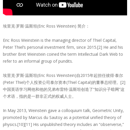
埃里克·罗斯·温斯坦(Eric Ross Weinstein) 简介：
Eric Ross Weinstein is the managing director of Thiel Capital,
Peter Thiel’s personal investment firm, since 2015.[2] He and his
brother Bret Weinstein coined the term Intellectual Dark Web to
refer to an informal group of pundits.
埃里克·罗斯·温斯坦(Eric Ross Weinstein)自2015年起担任彼得·泰尔
(Peter Thiel)个人投资公司泰尔资本(Thiel Capital)的董事总经理。[2]
中国英语学习网他和他的兄弟布雷特·温斯坦创造了“知识分子暗网”这
个术语，指的是一群非正式的权威人士。
In May 2013, Weinstein gave a colloquium talk, Geometric Unity,
promoted by Marcus du Sautoy as a potential unified theory of
physics.[10][11] His unpublished theory includes an “observerse,”