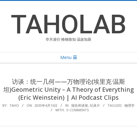
Skip
to
TAHOLAB
content
华月凌衍·格物致知·温故知新
Primary
Menu
Navigation
Menu
访谈：统一几何——万物理论(埃里克·温斯
坦)Geometric Unity – A Theory of Everything
(Eric Weinstein) | AI Podcast Clips
BY:
TAHO
ON:
2020年4月16日
IN:
报告和讲座
,
纪录片
TAGGED:
物理学
WITH:
0 COMMENTS