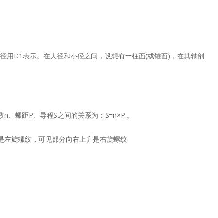
用D1表示。在大径和小径之间，设想有一柱面(或锥面)，在其轴剖
螺距P、导程S之间的关系为：S=n×P 。
是左旋螺纹，可见部分向右上升是右旋螺纹