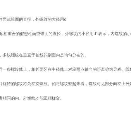
柱面或锥面的直径，外螺纹的大径用d
顶相重合的假想柱面或锥面的直径，外螺纹的小径用d1表示，内螺纹的小径
，多线螺纹在垂直于轴线的剖面内是均匀分布的。
一条螺旋线上，相邻两牙在中径线上对应两点轴向的距离称为导程。线数n、
针旋转的螺纹称为左旋螺纹。如将螺纹竖起来看，螺纹可见部分向左上升
素相同的内、外螺纹才能互相旋合。