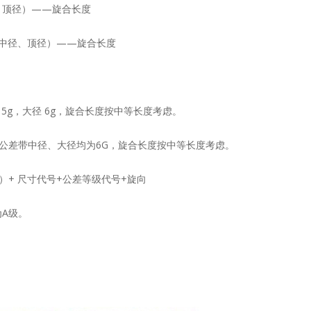
、顶径）——旋合长度
（中径、顶径）——旋合长度
 5g，大径 6g，旋合长度按中等长度考虑。
螺纹公差带中径、大径均为6G，旋合长度按中等长度考虑。
）+ 尺寸代号+公差等级代号+旋向
为A级。