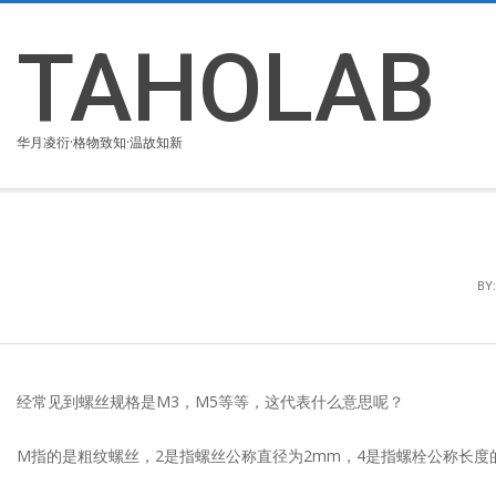
Skip
to
TAHOLAB
content
华月凌衍·格物致知·温故知新
BY:
经常见到螺丝规格是M3，M5等等，这代表什么意思呢？
M指的是粗纹螺丝，2是指螺丝公称直径为2mm，4是指螺栓公称长度