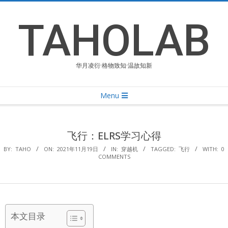
Skip
to
TAHOLAB
content
华月凌衍·格物致知·温故知新
Primary
Menu
Navigation
Menu
飞行：ELRS学习心得
BY:
TAHO
ON:
2021年11月19日
IN:
穿越机
TAGGED:
飞行
WITH:
0
COMMENTS
本文目录