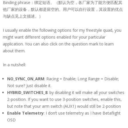
Binding phrase：绑定短语。（默认为空，各厂家为了能方便匹配其
他厂家的设备，默认都是留空的。用户可以自行设置，其设置的优点
与缺点见上文描述。）
I usually enable the following options for my freestyle quad, you
might want different options enabled for your particular
application. You can also click on the question mark to learn
about them.
In a nutshell:
NO_SYNC_ON_ARM
: Racing = Enable; Long Range = Disable;
Not sure? Just disable it.
HYBRID_SWITCHES_8
: by disabling it will make all your switches
2-position. If you want to use 3-position switches, enable this,
but note that your arm switch (AUX1) would still be 2-position
Enable Telemetry
: I don’t use telemetry as I have Betaflight
OSD