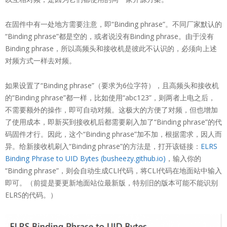
在固件中有一处地方需要注意，即“Binding phrase”。不同厂家默认的
“Binding phrase”都是空的，或者说没有Binding phrase。由于没有
Binding phrase，所以高频头和接收机是彼此不认识的，必须向上述
对频方式一样去对频。
如果设置了“Binding phrase”（要求为6位字符），且高频头和接收机
的“Binding phrase”都一样，比如使用“abc123”，则两者上电之后，
不需要额外的操作，即可自动对频。这极大的方便了对频，但也增加
了使用成本，即新买到接收机后都需要刷入加了“Binding phrase”的代
码固件才行。因此，这个“Binding phrase”加不加，根据需求，因人而
异。给新接收机刷入“Binding phrase”的方法是，打开该链接：
ELRS
Binding Phrase to UID Bytes (busheezy.github.io)
，输入你的
“Binding phrase”，则会自动生成CLI代码，将CLI代码在地面站中输入
即可。（前提是要更新地面站位最新版，特别旧的版本可能不能识别
ELRS的代码。）