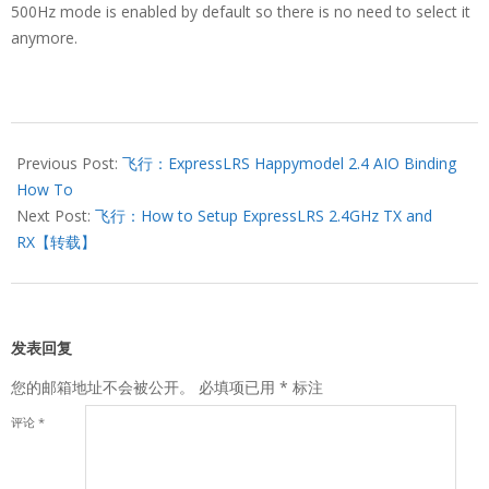
500Hz mode is enabled by default so there is no need to select it
anymore.
2021-
11-
Previous Post:
飞行：ExpressLRS Happymodel 2.4 AIO Binding
19
How To
Next Post:
飞行：How to Setup ExpressLRS 2.4GHz TX and
RX【转载】
发表回复
您的邮箱地址不会被公开。
必填项已用
*
标注
评论
*