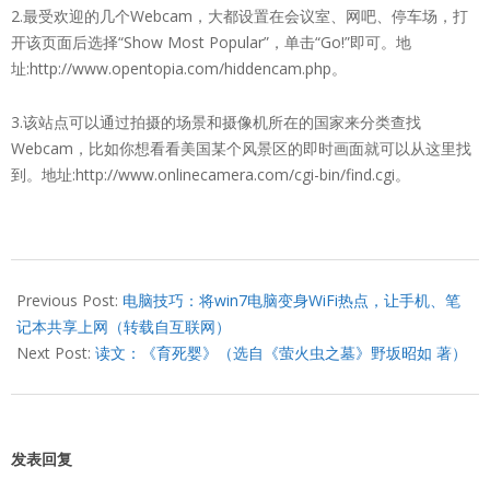
2.最受欢迎的几个Webcam，大都设置在会议室、网吧、停车场，打
开该页面后选择“Show Most Popular”，单击“Go!”即可。地
址:http://www.opentopia.com/hiddencam.php。
3.该站点可以通过拍摄的场景和摄像机所在的国家来分类查找
Webcam，比如你想看看美国某个风景区的即时画面就可以从这里找
到。地址:http://www.onlinecamera.com/cgi-bin/find.cgi。
2012-
12-
Previous Post:
电脑技巧：将win7电脑变身WiFi热点，让手机、笔
26
记本共享上网（转载自互联网）
Next Post:
读文：《育死婴》（选自《萤火虫之墓》野坂昭如 著）
发表回复