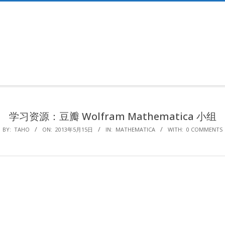
Primary
Navigation
Menu
学习资源：豆瓣 Wolfram Mathematica 小组
BY:
TAHO
ON:
2013年5月15日
IN:
MATHEMATICA
WITH:
0 COMMENTS