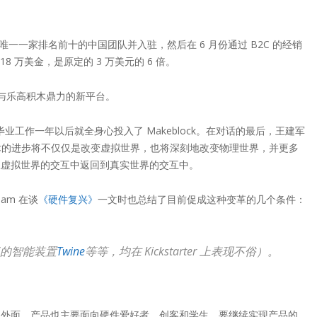
器唯一一家排名前十的中国团队并入驻，然后在 6 月份通过 B2C 的经销
18 万美金，是原定的 3 万美元的 6 倍。
为与乐高积木鼎力的新平台。
业工作一年以后就全身心投入了 Makeblock。在对话的最后，王建军
网络技术的进步将不仅仅是改变虚拟世界，也将深刻地改变物理世界，并更多
从虚拟世界的交互中返回到真实世界的交互中。
am 在谈
《硬件复兴》
一文时也总结了目前促成这种变革的几个条件：
”的智能装置
Twine
等等，均在 Kickstarter 上表现不俗）。
了外面，产品也主要面向硬件爱好者、创客和学生，要继续实现产品的