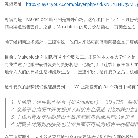
视频网址：
http://player.youku.com/player.php/sid/XNDY3NDg5MD
可惜的是，Makeblock 瞄准的是海外市场。这个项目在 12 年三月
商类渠道出售套件。之前，Makeblock 的每月交易额在 1 万美金左右，这
除了经销商这条路外，王建军说，他们未来还可能做电商甚至是开辟线下零
目前，Makeblock 的团队有 4 个全职员工。王建军本人在大学
向我描述了他眼中硬件复兴的美好构想。他提到了《连线》前主编 Chri
地介入人们的日常生活和娱乐生活中。王建军说，硬件复兴之后，机
硬件复兴的趋势我们也能感受到——YC 上期投资的 84 个项目中就有 7
1. 开源电子硬件制作平台（如 Arduinos）、3D 打
2. 众筹平台为硬件开发提供了新的资金渠道（比如我们之
3. 平板的普及使得制造由平板控制或者构成的产品更简单
4. 消费者对网购的接受也让零售商不再成为销售中的阻碍
在王建军看来，未来的教育领域也会加大硬件教学和创造方面的投资