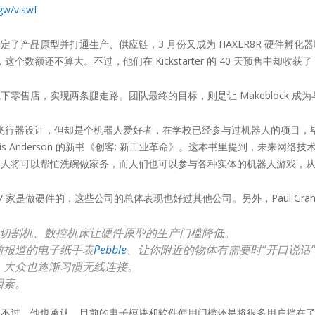
gw/v.swf
份确定了产品原型并打通生产、供应链，3 月份又成为 HAXLR8R 硬件孵化
个数额还不算大。不过，他们在 Kickstarter 的 40 天预售中却收获了 
售店，实现两条腿走路。团队最终的目标，则是让 Makeblock 成
学的是飞行器设计，但却是个机器人爱好者，在学校已经参与过机器人的项目，毕
s Anderson 的新书《创客: 新工业革命》。这本书里提到，未来
器人将可以帮忙洗碗做家务，而人们也可以参与各种实体的机器人游戏，
 家是做硬件的，这些公司的总体表现也好过其他公司。另外，Paul Grah
印、镭射切割机、数控机床让硬件原型的生产门槛降低。
前报道的电子纸手表
Pebble
、让你附近的物体有需要时“开口说话
，大众也逐渐习惯无线连接。
因素。
。不过，他也承认，目前的电子模块和软件使用门槛还是将很多用户挡在