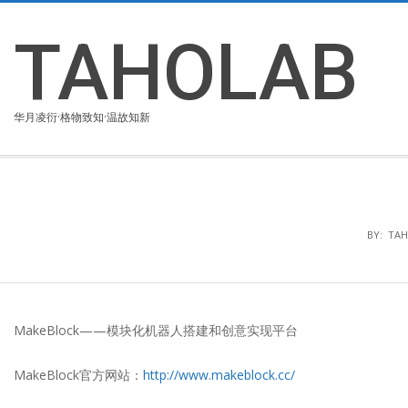
Skip
to
TAHOLAB
content
华月凌衍·格物致知·温故知新
BY:
TA
MakeBlock——模块化机器人搭建和创意实现平台
MakeBlock官方网站：
http://www.makeblock.cc/