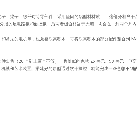
就包括轮子、梁子、螺丝钉等零部件，采用坚固的铝型材材质——这部分相当
；电子部分指的是电路板和触控板，后两者组合相当于大脑，均会在一到两个月
件和常见的电机等，也兼容乐高积木，可将乐高积木的部分配件整合到 Make
出售（20 个到上百个不等），售价低的也就 25 美元、99 美元，但高的可
械和艺术装置。搭建好的原型通过软件操控，就能完成一些意想不到的任务——