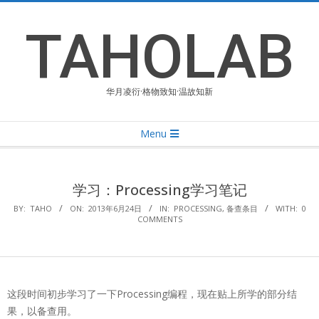
Skip
to
TAHOLAB
content
华月凌衍·格物致知·温故知新
Primary
Menu
Navigation
Menu
学习：Processing学习笔记
BY:
TAHO
ON:
2013年6月24日
IN:
PROCESSING
,
备查条目
WITH:
0
COMMENTS
这段时间初步学习了一下Processing编程，现在贴上所学的部分结
果，以备查用。