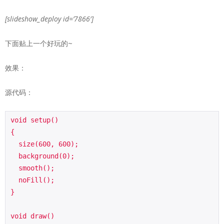
[slideshow_deploy id=’7866′]
下面贴上一个好玩的~
效果：
源代码：
void setup()

{

  size(600, 600);

  background(0);

  smooth();

  noFill();

}

void draw()
