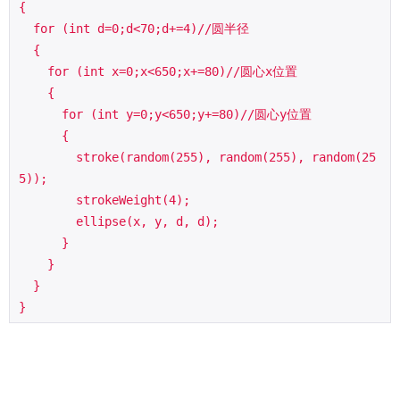
{

  for (int d=0;d<70;d+=4)//圆半径

  {

    for (int x=0;x<650;x+=80)//圆心x位置

    {

      for (int y=0;y<650;y+=80)//圆心y位置

      {

        stroke(random(255), random(255), random(25
5));

        strokeWeight(4);

        ellipse(x, y, d, d);

      }

    }

  }

}