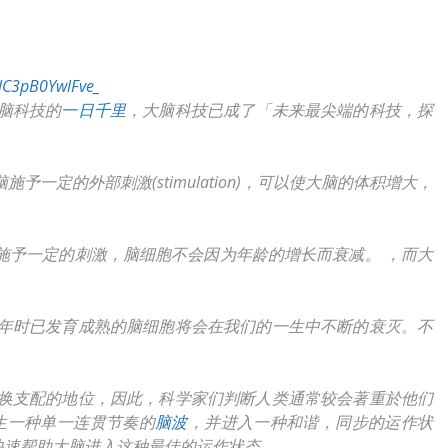
lC3pB0YwlFve_
脑科技的
一日千里
，大脑科技已成了「未来最尖端的科技，探
一定的外部刺激(stimulation)，可以使大脑的体积增大，
施予一定的刺激，脑细胞不会因为年龄的增长而衰减。 ，而大
年时已发育成熟的脑细胞将会在我们的一生中不断的衰灭。不
换支配的地位，因此，科学家们判断人类通常较会著重於他们
生一种单一连贯节奏的
脑波
，并进入一种和谐，同步的运作状
快速帮助大脑进入这种最佳的运作状态。