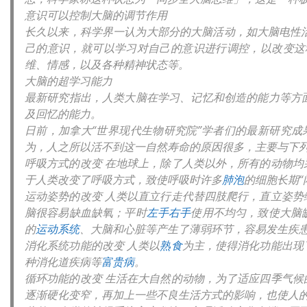
意识可以控制大脑的调节作用
长久以来，科学界一认为大部分的大脑活动，如大脑电性
己的意识，就可以学习对自己的意识进行调控，以改变这
维、情感，以及各种精神状态等。
大脑的超学习能力
最新研究指出，人类大脑在学习、记忆和创造的能力等方
及回忆的能力。
日前，加拿大“世界现代生物研究院”学者们的最新研究成
为，人之所以活不到这一自然寿命的原因很多，主要与下
呼吸方式的改变 在地球上，除了人类以外，所有的动物
于人类改变了呼吸方式，致使呼吸时许多
肺泡
的细胞长期
运动姿势的改变 人类以直立行走代替四肢爬行，直立姿势
脑很容易缺血缺氧；平时
左手右手
使用不均匀，致使大脑
的
运动系统
、大脑和心脏等产生了薄弱环节，容易发生疾
消化系统功能的改变 人类以
熟食
为主，使得消化功能出现
种消化道疾病等
富贵病
。
循环功能的改变 生活在大自然的动物，为了适应四季气
逐渐硬化变窄，再加上一些不良生活方式的影响，也使人