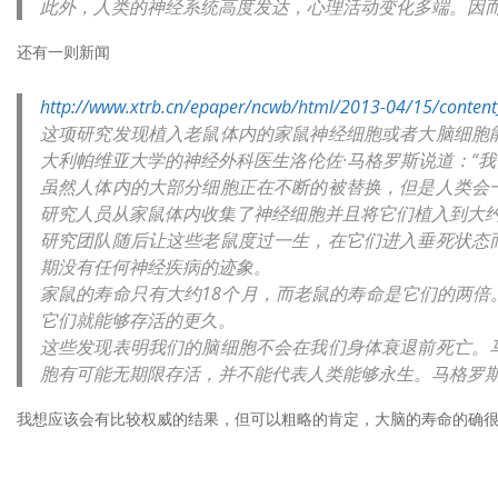
此外，人类的神经系统高度发达，心理活动变化多端。因
还有一则新闻
http://www.xtrb.cn/epaper/ncwb/html/2013-04/15/conten
这项研究发现植入老鼠体内的家鼠神经细胞或者大脑细胞
大利帕维亚大学的神经外科医生洛伦佐·马格罗斯说道：“
虽然人体内的大部分细胞正在不断的被替换，但是人类会
研究人员从家鼠体内收集了神经细胞并且将它们植入到大约
研究团队随后让这些老鼠度过一生，在它们进入垂死状态
期没有任何神经疾病的迹象。
家鼠的寿命只有大约18个月，而老鼠的寿命是它们的两
它们就能够存活的更久。
这些发现表明我们的脑细胞不会在我们身体衰退前死亡。
胞有可能无期限存活，并不能代表人类能够永生。马格罗
我想应该会有比较权威的结果，但可以粗略的肯定，大脑的寿命的确