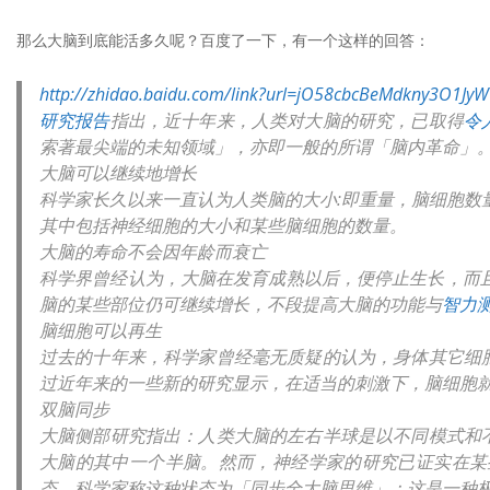
那么大脑到底能活多久呢？百度了一下，有一个这样的回答：
http://zhidao.baidu.com/link?url=jO58cbcBeMdkny3O1J
研究报告
指出，近十年来，人类对大脑的研究，已取得
令
索著最尖端的未知领域」，亦即一般的所谓「脑内革命」
大脑可以继续地增长
科学家长久以来一直认为人类脑的大小:即重量，脑细胞数
其中包括神经细胞的大小和某些脑细胞的数量。
大脑的寿命不会因年龄而衰亡
科学界曾经认为，大脑在发育成熟以后，便停止生长，而
脑的某些部位仍可继续增长，不段提高大脑的功能与
智力
脑细胞可以再生
过去的十年来，科学家曾经毫无质疑的认为，身体其它细
过近年来的一些新的研究显示，在适当的刺激下，脑细胞
双脑同步
大脑侧部研究指出：人类大脑的左右半球是以不同模式和
大脑的其中一个半脑。然而，神经学家的研究已证实在某
态，科学家称这种状态为「同步全大脑思维」；这是一种