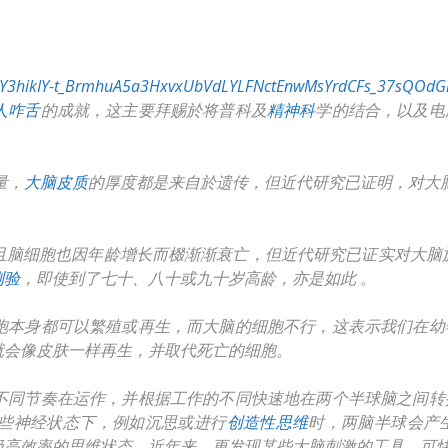
yWY3hikIY-t_BrmhuA5a3HxvxUbVdLYLFNctEnwMsYrdCFs_37sQOdG
人咋舌
的成就，这主要拜赐於将普科及
精神科
学的结合，以及电
。
量，
大脑皮质
的厚度都是来自於遗传，但近代研究已证明，对大脑施予
且脑细胞也因年龄增长而棳渐渐衰亡，但近代研究已证实对大脑
测验
，即使到了七十、八十或九十岁高龄，亦是如此 。
胞本身都可以繁殖或再生，而大脑的细胞不行，这表示我们在幼
就会像皮肤一样再生，并取代死亡的细胞。
不同节奏在运作，并根据工作的不同快速地在两个半球脑之间转
些神经状态下，例如沉思或进行
创造性思维
时，两脑半球会产
极高效率的思维状态，近年来，更发现某些大脑刺激的工具，可