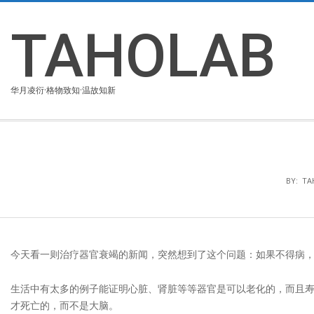
Skip
to
TAHOLAB
content
华月凌衍·格物致知·温故知新
BY:
TA
今天看一则治疗器官衰竭的新闻，突然想到了这个问题：如果不得病
生活中有太多的例子能证明心脏、肾脏等等器官是可以老化的，而且
才死亡的，而不是大脑。