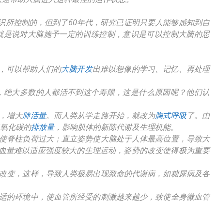
识所控制的，但到了60年代，研究已证明只要人能够感知到自
就是说对大脑施予一定的训练控制，意识是可以控制大脑的思
，可以帮助人们的
大脑开发
出难以想像的学习、记忆、再处理
上，绝大多数的人都活不到这个寿限，这是什么原因呢？他们认
，增大
肺活量
。而人类从学走路开始，就改为
胸式呼吸
了。由
二氧化碳的
排放量
，影响肌体的新陈代谢及生理机能。
使脊柱负荷过大；直立姿势使大脑处于人体最高位置，导致大
血量难以适应强度较大的生理运动，姿势的改变使得极为重要
改变，这样，导致人类极易出现致命的代谢病，如糖尿病及各
舒适的环境中，使血管所经受的刺激越来越少，致使全身微血管