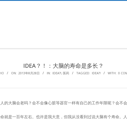
Primary
Navigation
Menu
IDEA？！：大脑的寿命是多长？
HO
ON:
2013年8月28日
IN:
IDEA?!
,
医药
TAGGED:
IDEA?!
WITH:
0 CO
，人的大脑会老吗？会不会像心脏等器官一样有自己的工作年限呢？会不
寿命就是一百年左右。也许是我大意，但我从没看到过说大脑有个寿命。