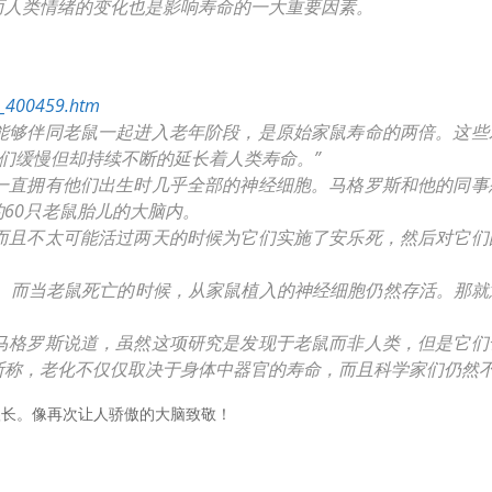
而人类情绪的变化也是影响寿命的一大重要因素。
t_400459.htm
能够伴同老鼠一起进入老年阶段，是原始家鼠寿命的两倍。这些
我们缓慢但却持续不断的延长着人类寿命。”
一直拥有他们出生时几乎全部的神经细胞。马格罗斯和他的同事
60只老鼠胎儿的大脑内。
而且不太可能活过两天的时候为它们实施了安乐死，然后对它们
倍。而当老鼠死亡的时候，从家鼠植入的神经细胞仍然存活。那
马格罗斯说道，虽然这项研究是发现于老鼠而非人类，但是它们
斯称，老化不仅仅取决于身体中器官的寿命，而且科学家们仍然
很长。像再次让人骄傲的大脑致敬！