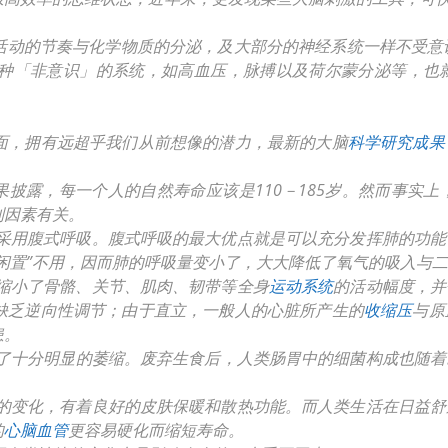
活动的节奏与化学物质的分泌，及大部分的神经系统一样不受意
种「非意识」的系统，如高血压，脉搏以及荷尔蒙分泌等，也
面，拥有远超乎我们从前想像的潜力，最新的大脑
科学研究成果
果披露，每一个人的自然寿命应该是110－185岁。然而事实
列因素有关。
均采用腹式呼吸。腹式呼吸的最大优点就是可以充分发挥肺的功能
“闲置”不用，因而肺的呼吸量变小了，大大降低了氧气的吸入与
缩小了骨骼、关节、肌肉、韧带等全身
运动系统
的活动幅度，并
缺乏逆向性调节；由于直立，一般人的心脏所产生的
收缩压
与原
患。
了十分明显的萎缩。废弃生食后，人类肠胃中的细菌构成也随着
候的变化，有着良好的皮肤保暖和散热功能。而人类生活在日益
的
心脑血管
更容易硬化而缩短寿命。