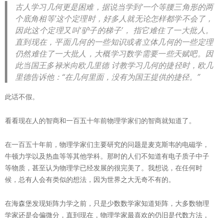
古人学习几何更是困难，据说当学到‘一个等腰三角形的两
个底角相等’这个定理时，好多人就无论怎样都学不会了，
因此这个定理又叫‘驴子的梯子’， 指它难住了一大批人。
直到现在，平面几何的一些知识或者立体几何的一些定理
仍然难住了一大批人，大概学习数学需要一些天赋吧。因
此当国王多禄米向欧几里德 讨教学习几何的捷径时，欧几
里德告诉他：“在几何里面，没有为国王提供的捷径。”
此话不假。
看看现在人的智商和一百五十年前物理学家们的智商就知道了。
在一百五十年前，物理学家们主要研究的问题是麦克斯韦的电磁学，
牛顿力学以及热血等等其他学科。那时的人们不知道有电子质子中子
等物质，甚至认为物理学已经发展的很完美了。我想说，在任何时
候，总有人会有类似的想法，因为世界之大无奇不有的。
在海森堡发现矩阵力学之前，只是少数数学家知道矩阵，大多数物理
学家还是会偏微分，直到现在，物理学家最喜欢的仍旧是代数方法，