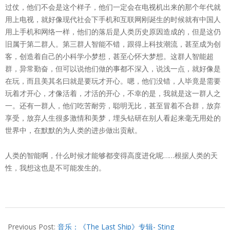
过仗，他们不会是这个样子，他们一定会在电视机出来的那个年代就
用上电视，就好像现代社会下手机和互联网刚诞生的时候就有中国人
用上手机和网络一样，他们的落后是人类历史原因造成的，但是这仍
旧属于第二群人。第三群人智能不错，跟得上科技潮流，甚至成为创
客，创造着自己的小科学小梦想，甚至心怀大梦想。这群人智能超
群，异常勤奋，但可以说他们做的事都不深入，说浅一点，就好像是
在玩，而且美其名曰就是要玩才开心。嗯，他们没错，人毕竟是需要
玩着才开心，才像活着，才活的开心，不幸的是，我就是这一群人之
一。还有一群人，他们吃苦耐劳，聪明无比，甚至冒着不合群，放弃
享受，放弃人生很多激情和美梦，埋头钻研在别人看起来毫无用处的
世界中，在默默的为人类的进步做出贡献。
人类的智能啊，什么时候才能够都变得高度进化呢……根据人类的天
性，我想这也是不可能发生的。
2013-
10-
Previous Post:
音乐：《The Last Ship》专辑- Sting