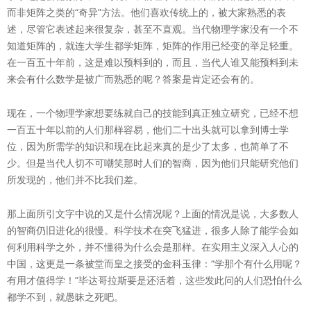
而非矩阵之类的“奇异”方法。他们喜欢传统上的，被大家熟悉的表
述，尽管它表述起来很复杂，甚至不直观。当代物理学家没有一个不
知道矩阵的，就连大学生都学矩阵，矩阵的作用已经变的举足轻重。
在一百五十年前，这是难以预料到的，而且，当代人谁又能预料到未
来会有什么数学是被广而熟悉的呢？答案是肯定还会有的。
现在，一个物理学家想要练就自己的技能到真正独立研究，已经不想
一百五十年以前的人们那样容易，他们二十出头就可以拿到博士学
位，因为所需学的知识和现在比起来真的是少了太多，也简单了不
少。但是当代人切不可嘲笑那时人们的智商，因为他们只能研究他们
所发现的，他们并不比我们差。
那上面所引文字中说的又是什么情况呢？上面的情况是说，大多数人
的智商仍旧进化的很慢。科学技术在突飞猛进，很多人除了能学会如
何利用科学之外，并不懂得为什么会是那样。在实用主义深入人心的
中国，这更是一条被堂而皇之接受的金科玉律：“学那个有什么用呢？
有用才值得学！”毕达哥拉斯要是还活着，这些发此问的人们恐怕什么
都学不到，就愚昧之死吧。