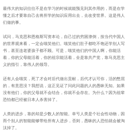
最伟大的知识往往不是在学习的时候就能预见到其作用的，而是在学
懂之后才要靠自己去将所学的知识应用出去，去改变世界。这是伟人
们做的事。
试问，马克思和恩格斯写资本论，自己过的穷困潦倒，按当代中国人
的世界观来看，一定会嗤笑他们。嗤笑他们肚子都吃不饱还学别人写
书，甚至连老婆孩子都不顾。可是，嗤笑他们的中国人啊，你能活
着，你的父母能活着，你的祖宗能活着，全是靠共产党，靠马克思主
义的指引，靠伟人的领导。
还有人会嗤笑，死了才会对后代做出贡献，后代才认可你，活的憋屈
的，有意思没？我想说，这正见证了问此问题的人的愚昧无知。如果
没有他们，你的父母就不会结合，你就不会存在。为什么？因为祖辈
恐怕都已经被日本人杀害掉了。
人类的进步，靠的却是少数人的智能。幸亏人类是个社会性动物，因
而个别人的智能能够带给所有人进步，否则，愚昧的人恐怕就会被淘
汰掉了。