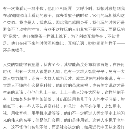
有一次我看到一群小孩，他们互相追逐，大呼小叫。我顿时联想到我
在动物园猴山上看到的猴子。你去看猴子的时候，它们的玩相就和这
个类似。我也是人，我也玩，因此我也感同身受，我们玩的时候还是
避免不了动物的性情。有些不这样玩的人们其实不是不玩，而是玩的
更“高级”。他们像跳蚤一样跳上跳下，为了利益互相争夺，不知满
足。他们在闲下来的时候互相攀比，互相讥讽，吵吵闹闹的样子——
还是像猴子。
人类的智能很有意思，从古至今，其智能高度分布就很有趣，在任何
时代，都有一大群人很愚昧无知，也有一大群人智能平平，另有一大
群人智力超群，还有一大群人成为天才。就拿现在的科技来说，有一
大群人不懂的什么是高科技，他们过的虽然幸福，也有美文说这才是
生命的真谛，但他们和上一辈、上上一辈人没多大区别，这样的例子
有，比如某丛林里的某部落，其仍旧沿用着几千年人的生活习俗，智
能低下；有一些人不知道高科技，但见过，甚至会使用，比如用电
视、用收音机、用手机电话等等，他们不一定听过人类文明史上的闪
光的伟人的名字，但是他们会用，他们是使用者。这种人多见于老年
人，这不怪他们智能不够，而是社会决定的，如果近代中国从来没打