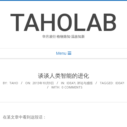
Skip
to
TAHOLAB
content
华月凌衍·格物致知·温故知新
Primary
Menu
Navigation
Menu
谈谈人类智能的进化
BY:
TAHO
ON:
2013年10月9日
IN:
IDEA?!
,
评论与感悟
TAGGED:
IDEA?!
WITH:
0 COMMENTS
在某文章中看到这段话：