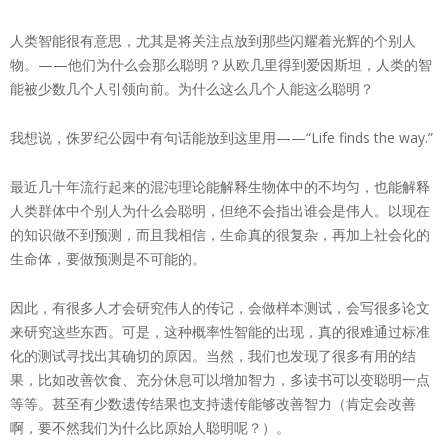
人类智能很有意思，尤其是将关注点放到那些闪耀着光辉的个别人
物。——他们为什么会那么聪明？从欧几里得到爱因斯坦，人类的智
能被少数几个人引领向前。为什么这么几个人能这么聪明？
我想说，侏罗纪公园中有句话能放到这里用——“Life finds the way.”
最近几十年流行起来的混沌理论能解释生物体中的不均匀，也能解释
人类群体中个别人为什么会聪明，但绝不会指出谁会是伟人。以现在
的知识做不到预测，而且我相信，生命真的很复杂，再加上社会化的
生命体，要做预测是不可能的。
因此，有很多人才会研究伟人的传记，会做样本测试，会写很多论文
来研究这些东西。可是，这种概率性智能的出现，真的很难通过标准
化的测试寻找出其确切的原因。当然，我们也发现了很多有用的结
果，比如改善饮食、充分休息可以增加智力，多读书可以变聪明一点
等等。甚至有少数遗传结果也支持遗传能够改善智力（肯定会改善
啊，要不然我们为什么比原始人聪明呢？）。