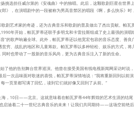
拉扬挑选担任威尔第的《安魂曲》中的独唱。此后，这颗歌剧巨星在世界
中女郎》，在演唱剧中的一段被称为男高音禁区的唱段《啊，多么快乐》时
和歌剧艺术家的奇迹，还为古典音乐和歌剧的普及做出了杰出贡献。帕瓦
1990年开始，帕瓦罗蒂还联手多明戈和卡雷拉斯组成了史上最强的演唱
高音”的歌声响遍全球。此外，帕瓦罗蒂还以他宽宏包容的音乐态度、善良
遇贫穷、战乱的地区和儿童筹款。帕瓦罗蒂以多种轻松、娱乐的方式，将
，同时也带动了一股新的音乐风尚，更为古典音乐注入了新的生命。
初也开始了他的告别舞台世界巡演。他曾在接受美国有线电视新闻网采访时说
最后一次品味面对歌迷的喜悦，帕瓦罗蒂深情地说：“我将重新回到以前
每一页里都写满了回忆，读到它们就好像又回到了从前。”
—上海，10日——北京。这就意味着在帕瓦罗蒂44年辉煌的艺术生涯的结
，也启迪着二十一世纪古典音乐的未来！让我们共同期待——这场空前绝