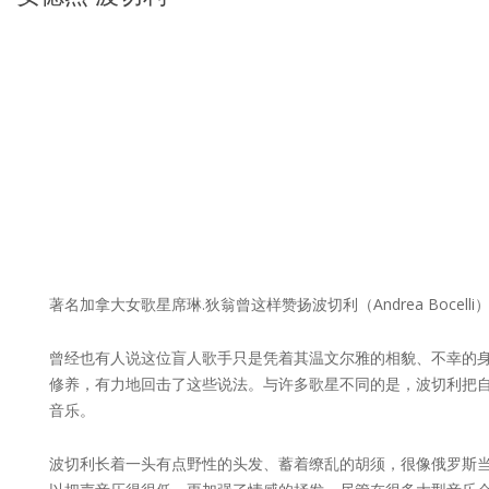
著名加拿大女歌星席琳.狄翁曾这样赞扬波切利（Andrea Boce
曾经也有人说这位盲人歌手只是凭着其温文尔雅的相貌、不幸的身世
修养，有力地回击了这些说法。与许多歌星不同的是，波切利把
音乐。
波切利长着一头有点野性的头发、蓄着缭乱的胡须，很像俄罗斯