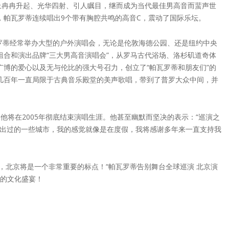
上冉冉升起、光华四射、引人瞩目，继而成为当代最佳男高音而蜚声世
，帕瓦罗蒂连续唱出9个带有胸腔共鸣的高音C，震动了国际乐坛。
罗蒂经常举办大型的户外演唱会，无论是伦敦海德公园、还是纽约中央
组合和演出品牌“三大男高音演唱会”，从罗马古代浴场、洛杉矶道奇体
广博的爱心以及无与伦比的强大号召力，创立了“帕瓦罗蒂和朋友们”的
几百年一直局限于古典音乐殿堂的美声歌唱，带到了普罗大众中间，并
，他将在2005年彻底结束演唱生涯。他甚至幽默而坚决的表示：“巡演之
演出过的一些城市，我的感觉就像是在度假，我将感谢多年来一直支持我
尾，北京将是一个非常重要的标点！“帕瓦罗蒂告别舞台全球巡演 北京演
后的文化盛宴！