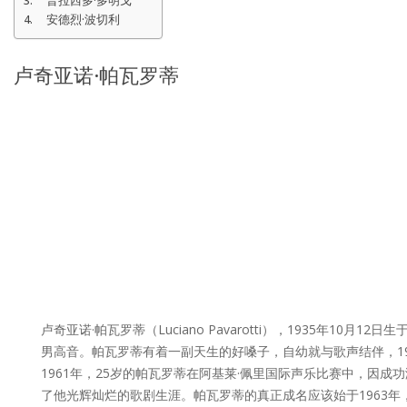
普拉西多·多明戈
安德烈·波切利
卢奇亚诺·帕瓦罗蒂
卢奇亚诺·帕瓦罗蒂（Luciano Pavarotti），193
男高音。帕瓦罗蒂有着一副天生的好嗓子，自幼就与歌声结伴，1
1961年，25岁的帕瓦罗蒂在阿基莱·佩里国际声乐比赛中，因
了他光辉灿烂的歌剧生涯。帕瓦罗蒂的真正成名应该始于1963年