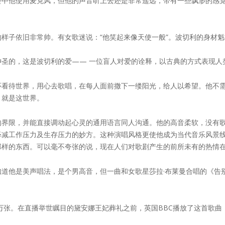
会中他使用麦克风，但他的声音听上去还是非常遥远，带有一些飘渺的感
样子依旧非常帅。有女歌迷说：“他笑起来像天使一般”。波切利的身材
圣的，这是波切利的爱—— 一位盲人对爱的诠释，以古典的方式表现人
怀看待世界，用心去歌唱，在每人面前撒下一缕阳光，给人以希望。他不
，就是这世界。
的界限，并能直接调动起心灵的通用语言同人沟通。他的高音柔软，没有
释减工作压力及生存压力的妙方。这种演唱风格更使他成为当代音乐风景
那样的东西。可以毫不夸张的说，现在人们对歌剧产生的前所未有的热情
道他是美声唱法，是个男高音，但一曲和女歌星莎拉·布莱曼合唱的《告
0万张。在直播举世瞩目的黛安娜王妃葬礼之前，英国BBC播放了这首歌