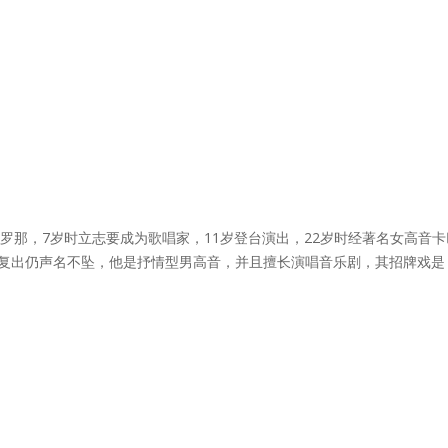
于西班牙的巴塞罗那，7岁时立志要成为歌唱家，11岁登台演出，22岁时经著名
治愈复出仍声名不坠，他是抒情型男高音，并且擅长演唱音乐剧，其招牌戏是