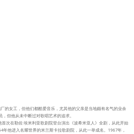
亲是雪茄烟厂的女工，但他们都酷爱音乐，尤其他的父亲是当地颇有名气的业余
销员，但他从未中断过对歌唱艺术的追求。
，他首次在勒佐·埃米利亚歌剧院登台演出《波希米亚人》全剧，从此开始
4年他进入名耀世界的米兰斯卡拉歌剧院，从此一举成名。1967年，