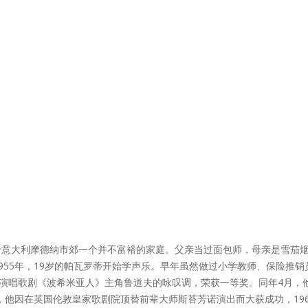
5年10月12日生于意大利摩德纳市郊一个并不富裕的家庭。父亲当过面包师，母
955年，19岁的帕瓦罗蒂开始学声乐。早年虽然做过小学教师、保险推
成功演唱歌剧《波希米亚人》主角鲁道夫的咏叹调，荣获一等奖。同年4月
，他因在英国伦敦皇家歌剧院顶替前辈大师斯苔芳诺演出而大获成功，196