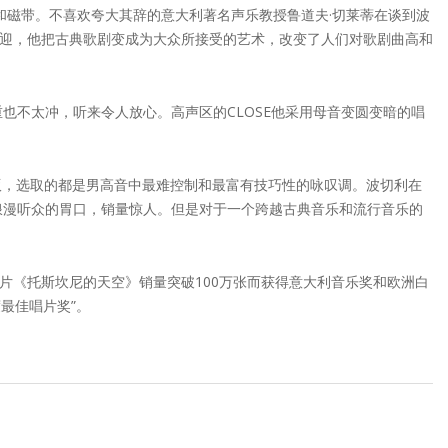
和磁带。不喜欢夸大其辞的意大利著名声乐教授鲁道夫·切莱蒂在谈到波
欢迎，他把古典歌剧变成为大众所接受的艺术，改变了人们对歌剧曲高和
不太冲，听来令人放心。高声区的CLOSE他采用母音变圆变暗的唱
出版，选取的都是男高音中最难控制和最富有技巧性的咏叹调。波切利在
浪漫听众的胃口，销量惊人。但是对于一个跨越古典音乐和流行音乐的
因唱片《托斯坎尼的天空》销量突破100万张而获得意大利音乐奖和欧洲白
度最佳唱片奖”。