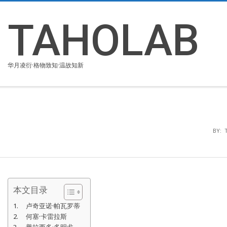
Skip
to
TAHOLAB
content
华月凌衍·格物致知·温故知新
BY:
本文目录
卢奇亚诺·帕瓦罗蒂
何塞·卡雷拉斯