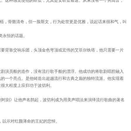
觉。这种感觉使他的听众，尤其是女听众着迷。从来没有一个男高音，
魁梧，骨骼清奇，但一脸斯文，行为处世更是优雅，说起话来很和气，叫
类永恒的话题。
需要背靠交响乐团，头顶金色穹顶或宏伟的艾菲尔铁塔，他只需要一片
歌剧演员般的造作，没有流行歌手般的漂浮。他成功的将歌剧唱腔融入
线的一个亮点。是他铸造出超越流行和古典之巅的独特流派。他实现着
在很大程度上应归功于波切利。
别时刻》让他声名鹊起，波切利成为用美声唱法来演绎流行歌曲的著名
曲，以示对红颜薄命的王妃的悲悼。