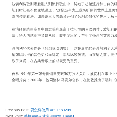
波切利将歌剧唱腔融入到流行歌曲中，铸造了超越流行和古典的独
切利时却毫不犹豫地说道：“这是迄今为止我所听到的世界上最美
寡的传统看法。如果说三大男高音开创了歌剧通俗化的先河，马里
在演绎传统男高音中最难唱和最富于技巧性的咏叹调时，波切利的
法，给人的感觉声音是从胸、腹中发出的，产生了强烈的穿透力和
波切利的代表作是《歌剧咏叹调集》，这是最能代表波切利个人演唱
这张唱片里的音色柔和而稳定，唱法比较传统。而在这之前，波
歌手来说，在古典音乐上的成就更为重要。
自从1994年第一张专辑销量突破50万张大关后，波切利在事业上
金唱片奖；2002年，他同洛林·马赛尔合作，在伦敦推出了唱片《
2013-
11-
Previous Post:
要怎样使用 Arduino Mini
03
Next Post:
手机网络制式常识[收集于网络]