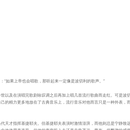
lli）：“如果上帝也会唱歌，那听起来一定像是波切利的歌声。”
以及在演唱完歌剧咏叹调之后再加上唱几首流行歌曲而走红。可是波切利在
自己的精力更多地放在了古典音乐上，流行音乐对他而言只是一种外表，
当代天才指挥基捷耶夫。但基捷耶夫表演时激情澎湃，而他则总是宁静致