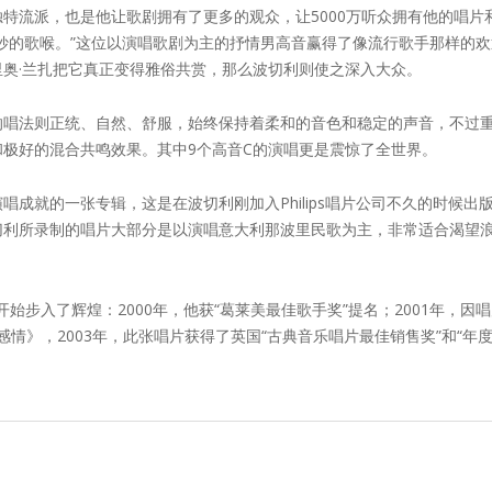
特流派，也是他让歌剧拥有了更多的观众，让5000万听众拥有他的唱片
妙的歌喉。”这位以演唱歌剧为主的抒情男高音赢得了像流行歌手那样的
奥·兰扎把它真正变得雅俗共赏，那么波切利则使之深入大众。
唱法则正统、自然、舒服，始终保持着柔和的音色和稳定的声音，不过重也
极好的混合共鸣效果。其中9个高音C的演唱更是震惊了全世界。
成就的一张专辑，这是在波切利刚加入Philips唱片公司不久的时候
切利所录制的唱片大部分是以演唱意大利那波里民歌为主，非常适合渴望
开始步入了辉煌：2000年，他获“葛莱美最佳歌手奖”提名；2001年，
感情》，2003年，此张唱片获得了英国“古典音乐唱片最佳销售奖”和“年