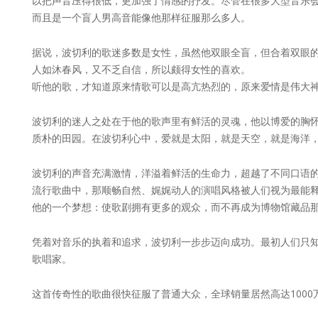
以把声音压得很低，更加强了情感的抒发。尽管在很多大型音乐
而且是一个盲人男高音能像他那样征服那么多人。
据说，波切利的歌迷多数是女性，虽然他双眼全盲，但合着双眼的
人如沐春风，又不乏自信，所以颇得女性的喜欢。
听他的歌，才知道原来情歌可以是高亢热烈的，原来爱情是伟大神
波切利的迷人之处在于他的歌声里有鲜活的灵魂，他以博爱的胸
质朴的田园。在波切利心中，爱就是太阳，就是天空，就是海洋
波切利的声音充满激情，洋溢着鲜活的生命力，超越了不同口语
流行歌曲中，那顺畅自然、娓娓动人的演唱风格被人们视为最能
他的一个梦想：使歌剧拥有更多的观众，而不再成为博物馆藏品
凭着对音乐的执着和追求，波切利一步步迈向成功。最初人们只知
歌唱家。
这首传奇性的歌曲很快征服了普通大众，全球销量居然高达100