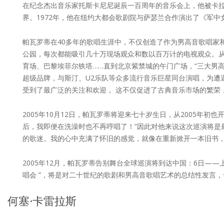
在纪念杰出音乐家托斯卡尼尼诞辰一百周年的音乐会上，他被卡
界。1972年，他在纽约大都会歌剧院与萨瑟兰合作演出了《军
帕瓦罗蒂在40多年的歌唱生涯中，不仅创造了作为男高音歌唱家
公园，每次都能吸引几十万现场观众和数以百万计的电视观众。从
育场、巴黎埃菲尔铁塔……直到北京紫禁城的午门广场，“三大男
超级品牌，与斯汀、U2乐队等众多流行音乐巨星同台演唱，为遭
受到了最广泛的关注和欢迎， 这不仅促进了古典音乐市场的繁荣
2005年10月12日，帕瓦罗蒂将迎来七十岁生日，从2005年
后，我即便在洗澡时也不再哼唱了！”因此对他来说这次巡演将是
的歌迷。我的心中充满了怀旧的感觉，就像在重新掀开一本旧书，
2005年12月，帕瓦罗蒂告别舞台全球巡演将到达中国：6日—
唱会 ”，将是对二十世纪的歌剧和男高音歌唱艺术的总结性发言
何塞·卡雷拉斯