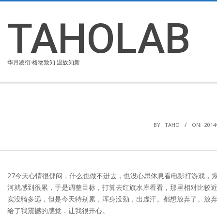
Skip
to
TAHOLAB
content
华月凌衍·格物致知·温故知新
BY:
TAHO
ON:
201
27今天心情很郁闷，什么也做不进去，也没心思休息看电影打游戏，
河就感到很累，于是调整目标，打算去红旗水库看看，那里相对比较
实没骑多远，但是今天特别累，浑身没劲，出虚汗。都想放弃了。放
给了我震撼的感觉，让我很开心。