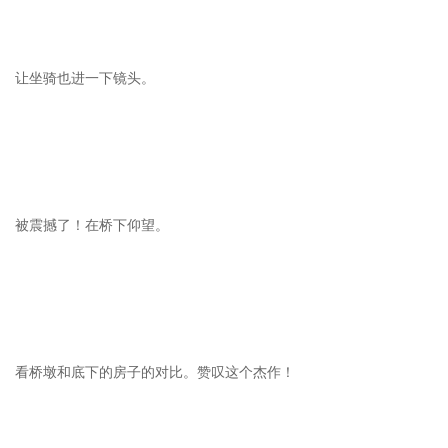
让坐骑也进一下镜头。
被震撼了！在桥下仰望。
看桥墩和底下的房子的对比。赞叹这个杰作！