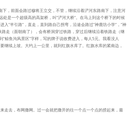
南下，前面会路过穆将王立交，不管，继续沿着浐河东路南下，注意河
远处是一个超级高的高架桥，叫”浐河大桥”。在马上到这个桥下的时候
”半引路”，直走，直到路自己拐弯，沿途会路过”神鹿坊小学”，”神
铁路走（面朝南了），会有桥洞穿过铁路，穿过后继续沿着铁路走（继
到”鲸鱼沟风景区”字样，写的牌子说收费进入，每人5元。我看没人
库要继续上坡。大约上一公里，就到红旗水库了。红旗水库的紧南边，
走来走去，布网撒网。过一会就把撒开的往一个点一个点的捞起来，最