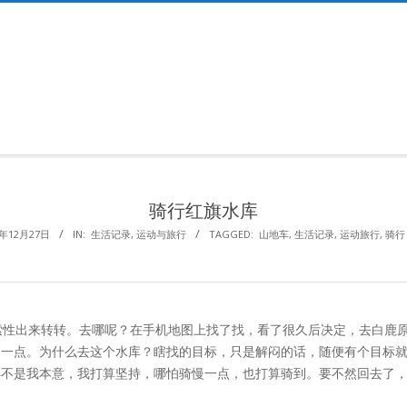
Primary
Navigation
Menu
骑行红旗水库
4年12月27日
IN:
生活记录
,
运动与旅行
TAGGED:
山地车
,
生活记录
,
运动旅行
,
骑行
索性出来转转。去哪呢？在手机地图上找了找，看了很久后决定，去白鹿
近一点。为什么去这个水库？瞎找的目标，只是解闷的话，随便有个目标
弃不是我本意，我打算坚持，哪怕骑慢一点，也打算骑到。要不然回去了