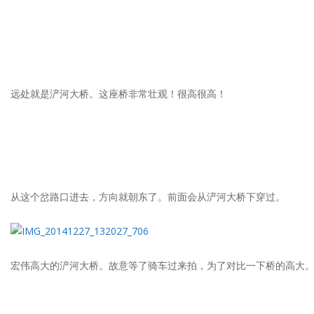
远处就是浐河大桥。这座桥非常壮观！很高很高！
从这个岔路口进去，方向就朝东了。前面会从浐河大桥下穿过。
宏伟高大的浐河大桥。故意等了骑车过来拍，为了对比一下桥的高大