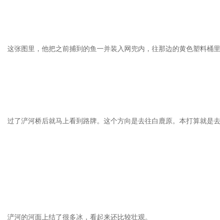
这张图里，他把之前捕到的鱼一并装入网兜内，往那边的黄色塑料桶
过了浐河桥后就马上看到路牌。这个方向是去往白鹿原。本打算就是
浐河的河面上结了很多冰，看起来还比较壮观。