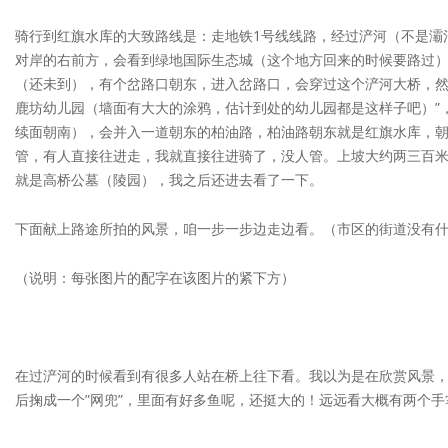
骑行到红旗水库的大致路线是：走地铁1号线线路，经过浐河（不是灞
对岸的右前方，会看到绿地国际生态城（这个地方回来的时候要路过）
（还未到），有个岔路口朝东，进入岔路口，会穿过这个浐河大桥，然
鹿坊幼儿园（墙面有大大的涂鸦，估计到处的幼儿园都是这样子吧）”
续面朝南），会并入一道朝东的柏油路，柏油路朝东就是红旗水库，朝
管，有人直接往进走，我就直接往进骑了，没人管。上坡大约两三百
就是高桥公墓（陵园），我之后还进去看了一下。
下面献上路途所拍的风景，咱一步一步边走边看。（市区的街道没有
（说明：每张图片的配字在该图片的紧下方）
在过浐河的时候看到有很多人站在桥上往下看。我以为是在欣赏风景
后掬成一个”网兜”，里面有好多鱼呢，还挺大的！远远看大概有两个手