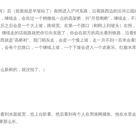
河）后（前面就是半坡站了）南拐进入浐河东路，沿着路西边的沿河公园
，继续走，会先过一个稍微低一点的高架桥，叫”月登阁桥”，继续走，不
后之后会是一个大上坡，路很宽。在第一个路口（刚刚上到坡头）右拐，进入
，继续走的话就路就把你引向东面了，你会在前方的高出看到铁路，沿着
西就是”高桥村”。我门朝东走，会是一个慢上坡，走一月不到一百米会看
米，会有个岔路口，一个继续上坡，一个下坡会进入一个农家乐。红旗水
什么新鲜的，就没拍了。）
，看到水面挺宽，也上台阶看。然后看到有个人在用渔网捕鱼。他在水里
掌那么长。