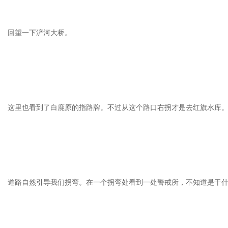
回望一下浐河大桥。
这里也看到了白鹿原的指路牌。不过从这个路口右拐才是去红旗水库。
道路自然引导我们拐弯。在一个拐弯处看到一处警戒所，不知道是干