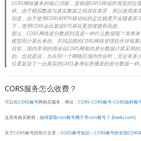
CORS网络服务的核心功能，是根据GNSS终端所报告的
样。由于模拟数据与真实数据之间存在差异，所以使用真实GN
但是，由于使用CORS时RTK移动站的定位精度不会随着其与
下，使用CORS会比架设RTK基站更加便捷和高效。
那么，CORS网络差分数据到底是一种什么数据呢？简单来
模型而计算出来的。不同品牌的CORS网络管理软件对电离
目前，国内常用的商业化CORS网络的差分数据计算采用
的。也就是说，当在同一个网格区域内作业时，无论有多
位置架设了一台真实的GNSS参考站所播发的差分数据一样
CORS服务怎么收费？
可以在
CORS账号
网购买服务，网址：
CORS-CORS账号-CORS临时账号
这里有购买教程：
如何获取cors账号网千寻cors账号？ (baidu.com)
关于CORS账号的简介文章：
CORS账号知识：CORS账号的全国CORS站差分