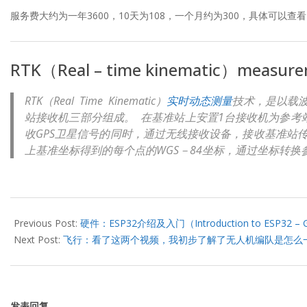
服务费大约为一年3600，10天为108，一个月约为300，具体可以查
RTK（Real – time kinematic）mea
RTK（Real Time Kinematic）
实时动态测量
技术，是以载
站接收机三部分组成。 在基准站上安置1台接收机为参考
收GPS卫星信号的同时，通过无线接收设备，接收基准站
上基准坐标得到的每个点的WGS－84坐标，通过坐标转换
2021-
10-
Previous Post:
硬件：ESP32介绍及入门（Introduction to ESP32 – G
11
Next Post:
飞行：看了这两个视频，我初步了解了无人机编队是怎么
发表回复