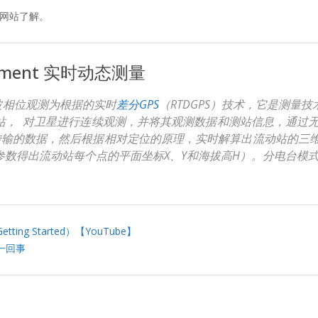
看网站了解。
surement 实时动态测量
波相位观测为根据的实时
差分GPS
（RTDGPS）技术，它是测量
站， 对卫星进行连续观测，并将其观测数据和测站信息，通过无
传输的数据，然后根据相对定位的原理，实时解算出流动站的三维
参数得出流动站每个点的平面坐标X、Y和海拔高H）。分电台模
etting Started）【YouTube】
一回事