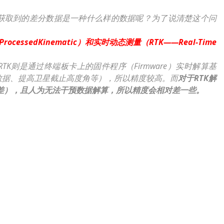
所获取到的差分数据是一种什么样的数据呢？为了说清楚这个问
rocessedKinematic）和实时动态测量（RTK——Real-Time
则是通过终端板卡上的固件程序（Firmware）实时解算基
数据、提高卫星截止高度角等），所以精度较高。而
对于RTK解
越差），且人为无法干预数据解算，所以精度会相对差一些。