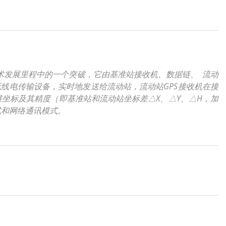
技术发展里程中的一个突破，它由基准站接收机、数据链、 流动
线电传输设备，实时地发送给流动站，流动站GPS接收机在接
坐标及其精度（即基准站和流动站坐标差△X、△Y、△H，加
式和网络通讯模式。