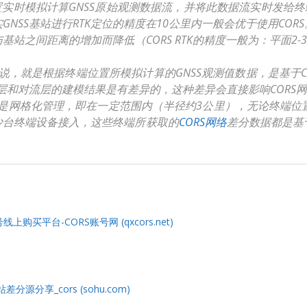
位置实时模拟计算GNSS原始观测数据流，并将此数据流实时发
SS基站进行RTK定位的精度在10公里内一般会优于使用CORS
基站之间距离的增加而降低（CORS RTK的精度一般为：平面2-
说，就是根据终端位置所模拟计算的GNSS观测值数据，是基于
层和对流层的建模结果是有差异的，这种差异会直接影响CORS
的是网格化管理，即在一定范围内（半径约3公里），无论终端位
少台终端设备接入，这些终端所获取的
CORS网络
差分数据都是基
。
线上购买平台-CORS账号网 (qxcors.net)
源分享_cors (sohu.com)