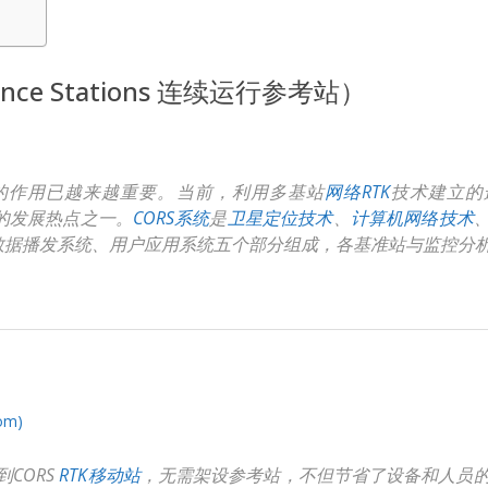
ference Stations 连续运行参考站）
的作用已越来越重要。当前，利用多基站
网络RTK
技术建立的连续
S应用的发展热点之一。
CORS系统
是
卫星定位技术
、
计算机网络技术
数据播发系统、用户应用系统五个部分组成，各基准站与监控分
om)
CORS
RTK移动站
，无需架设参考站，不但节省了设备和人员的