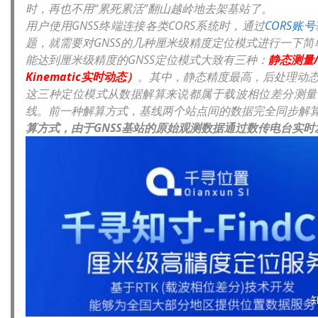
时，再也不用“累死累活”翻山越岭地去架基站了。
用户使用GNSS终端连接各类CORS系统时，通过
CORS账号
题，就需要对GNSS的几种厘米级精度定位模式进行一下简
能达到厘米级精度的GNSS定位模式大致有三种：
静态测量/快
Kinematic实时动态）
。其中，静态精度最高，后处理动
这三种定位模式从数据解算来说都属于载波相位差分测量，区
线。前一种解算方式，基线两个站点间的数据完全同步解
算方式，由于GNSS基站的原始观测数据通过数传电台实