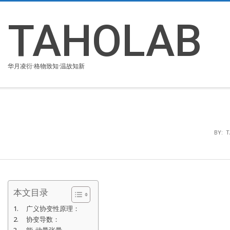
Skip
to
TAHOLAB
content
华月凌衍·格物致知·温故知新
BY:
T
本文目录
广义协变性原理：
协变导数：