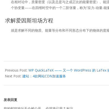
在相对论中，质量密度（以及总是与之成正比的能量密度）、能流
个协变量——在四维时空中的一个二阶张量，称为“应力-动量-能量
求解爱因斯坦场方程
就是求解不同的物质、能量等分布和不同形态分布下的物体的度
2013-
04-
Previous Post:
WP QuickLaTeX —— 又一个 WordPress 的 LaTex
01
Next Post:
建站：4款网站CDN加速服务
发表回复
您的邮箱地址不会被公开。
必填项已用
*
标注