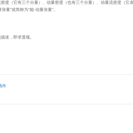
密度（它有三个分量）、动量密度（也有三个分量）、动量流密度（它表
张量”或简称为“能-动量张量”。
规描述，即求度规。
 插件