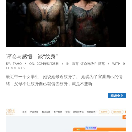
评论与感悟：谈“纹身”
2024-
BY:
TAHO
ON:
2024年8月23日
IN:
教育
,
评论与感悟
,
随笔
WITH:
0
COMMENTS
08-
最近带一个女学生，她说她最近纹身了。 她说为了宣泄自己的情
23
绪，父母不让纹身自己就偏去纹身，就是不想听
阅读全文