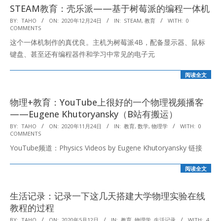
STEAM教育：壳乐派——基于树莓派的编程一体机
2020-
BY:
TAHO
ON:
2020年12月24日
IN:
STEAM
,
教育
WITH:
0
COMMENTS
12-
这个一体机制作的真优良。主机为树莓派4B，配备显示器、鼠标
24
键盘、甚至还有编程器件和学习中常见的电子元
阅读全文
物理+教育：YouTube上很好的一个物理视频播客
——Eugene Khutoryansky（B站有搬运）
2020-
BY:
TAHO
ON:
2020年11月24日
IN:
教育
,
数学
,
物理学
WITH:
0
COMMENTS
11-
YouTube频道：Physics Videos by Eugene Khutoryansky 链接
24
阅读全文
生活记录：记录一下这几天搭建大学物理实验在线
教程的过程
2020-
BY:
TAHO
ON:
2020年5月12日
IN:
教育
,
物理学
,
生活记录
WITH:
4