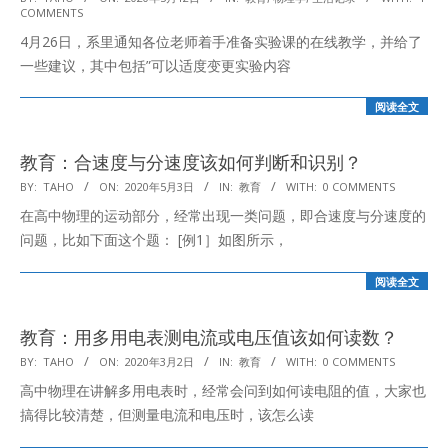
COMMENTS
05-
4月26日，系里通知各位老师着手准备实验课的在线教学，并给了
12
一些建议，其中包括”可以适度变更实验内容
阅读全文
教育：合速度与分速度该如何判断和识别？
2020-
BY:
TAHO
ON:
2020年5月3日
IN:
教育
WITH:
0 COMMENTS
05-
在高中物理的运动部分，经常出现一类问题，即合速度与分速度的
03
问题，比如下面这个题： [例1］如图所示，
阅读全文
教育：用多用电表测电流或电压值该如何读数？
2020-
BY:
TAHO
ON:
2020年3月2日
IN:
教育
WITH:
0 COMMENTS
03-
高中物理在讲解多用电表时，经常会问到如何读电阻的值，大家也
02
搞得比较清楚，但测量电流和电压时，该怎么读