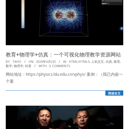
教育+物理学+仿真：一个可视化物理教学资源网站
2026-
BY:
TAHO
ON:
2026年6月2日
IN:
HTML/HTML5
,
人机交互
,
仿真
,
教育
,
数学
,
物理学
,
科普
WITH:
0 COMMENTS
06-
网站地址：https://physics.ldu.edu.cn/vphys/ 案例：（我已内嵌一
02
个案
阅读全文