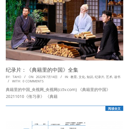
纪录片：《典籍里的中国》全集
2022-
BY:
TAHO
ON:
2022年7月14日
IN:
教育
,
文化
,
知识
,
纪录片
,
艺术
,
读书
WITH:
0 COMMENTS
07-
典籍里的中国_央视网_央视网(cctv.com) 《典籍里的中国》
14
20211010《传习录》 《典籍
阅读全文