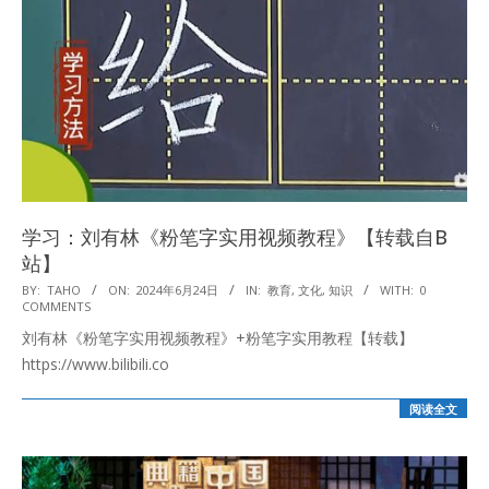
学习：刘有林《粉笔字实用视频教程》【转载自B
站】
2024-
BY:
TAHO
ON:
2024年6月24日
IN:
教育
,
文化
,
知识
WITH:
0
COMMENTS
06-
刘有林《粉笔字实用视频教程》+粉笔字实用教程【转载】
24
https://www.bilibili.co
阅读全文